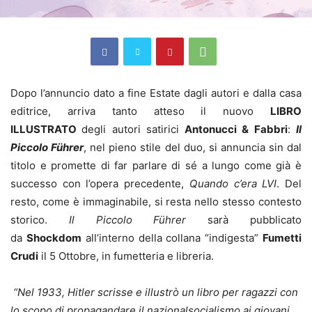
Dopo l’annuncio dato a fine Estate dagli autori e dalla casa
editrice, arriva tanto atteso il nuovo
LIBRO
ILLUSTRATO
degli autori satirici
Antonucci & Fabbri
:
Il
Piccolo F
ü
hrer
, nel pieno stile del duo, si annuncia sin dal
titolo e promette di far parlare di sé a lungo come già è
successo con l’opera precedente,
Quando c’era LVI
. Del
resto, come è immaginabile, si resta nello stesso contesto
storico.
Il Piccolo F
ü
hrer
sarà pubblicato
da
Shockdom
all’interno della collana “indigesta”
Fumetti
Crudi
il 5 Ottobre, in fumetteria e libreria.
“
Nel 1933, Hitler scrisse e illustrò un libro per ragazzi con
lo scopo di propagandare il nazionalsocialismo ai giovani