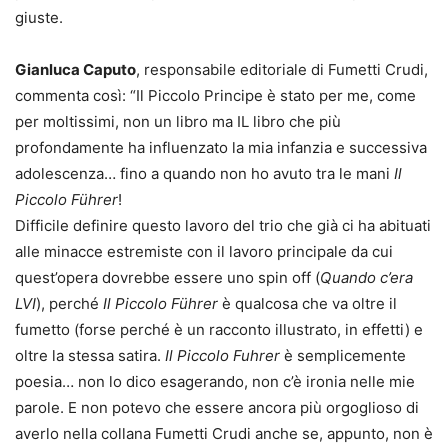
giuste.
Gianluca Caputo
, responsabile editoriale di Fumetti Crudi,
commenta così: “Il Piccolo Principe è stato per me, come
per moltissimi, non un libro ma IL libro che più
profondamente ha influenzato la mia infanzia e successiva
adolescenza… fino a quando non ho avuto tra le mani
Il
Piccolo F
ü
hrer
!
Difficile definire questo lavoro del trio che già ci ha abituati
alle minacce estremiste con il lavoro principale da cui
quest’opera dovrebbe essere uno spin off (
Quando c’era
LVI
), perché
Il Piccolo F
ü
hrer
è qualcosa che va oltre il
fumetto (forse perché è un racconto illustrato, in effetti) e
oltre la stessa satira.
Il Piccolo Fuhrer
è semplicemente
poesia… non lo dico esagerando, non c’è ironia nelle mie
parole. E non potevo che essere ancora più orgoglioso di
averlo nella collana Fumetti Crudi anche se, appunto, non è