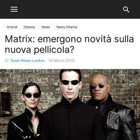
Articoli
Cinema
News
News Cinema
Matrix: emergono novità sulla
nuova pellicola?
Di
Team News Lontre
-
19 Marzo 2018