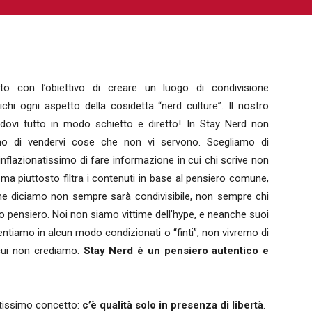
NIME E MANGA
CINEMA
FUMETTI
LIBRI
SERIE 
o con l’obiettivo di creare un luogo di condivisione
tichi ogni aspetto della cosidetta “nerd culture”. Il nostro
dovi tutto in modo schietto e diretto! In Stay Nerd non
amo di vendervi cose che non vi servono. Scegliamo di
 inflazionatissimo di fare informazione in cui chi scrive non
 ma piuttosto filtra i contenuti in base al pensiero comune,
 che diciamo non sempre sarà condivisibile, non sempre chi
o pensiero. Noi non siamo vittime dell’hype, e neanche suoi
sentiamo in alcun modo condizionati o “finti”, non vivremo di
cui non crediamo.
Stay Nerd è un pensiero autentico e
antissimo concetto:
c’è qualità solo in presenza di libertà
.