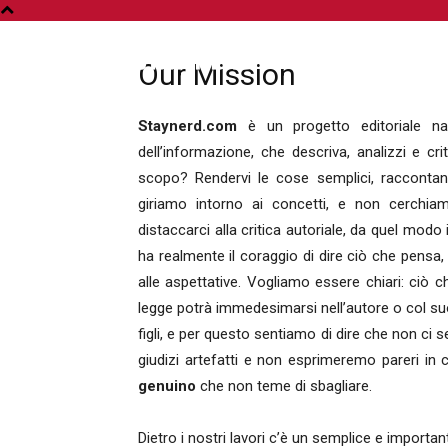
A
Our Mission
Staynerd.com
è un progetto editoriale nat
dell’informazione, che descriva, analizzi e cri
scopo? Rendervi le cose semplici, raccontan
giriamo intorno ai concetti, e non cerchi
distaccarci alla critica autoriale, da quel modo
ha realmente il coraggio di dire ciò che pensa,
alle aspettative. Vogliamo essere chiari: ciò
legge potrà immedesimarsi nell’autore o col su
figli, e per questo sentiamo di dire che non ci 
giudizi artefatti e non esprimeremo pareri in 
genuino
che non teme di sbagliare.
Dietro i nostri lavori c’è un semplice e import