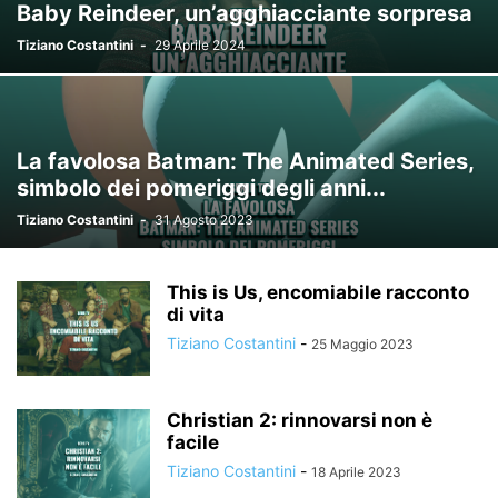
Baby Reindeer, un’agghiacciante sorpresa
Tiziano Costantini
-
29 Aprile 2024
La favolosa Batman: The Animated Series,
simbolo dei pomeriggi degli anni...
Tiziano Costantini
-
31 Agosto 2023
This is Us, encomiabile racconto
di vita
Tiziano Costantini
-
25 Maggio 2023
Christian 2: rinnovarsi non è
facile
Tiziano Costantini
-
18 Aprile 2023