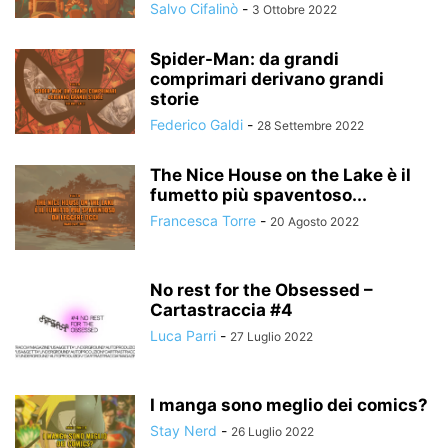
Salvo Cifalinò
-
3 Ottobre 2022
Spider-Man: da grandi
comprimari derivano grandi
storie
Federico Galdi
-
28 Settembre 2022
The Nice House on the Lake è il
fumetto più spaventoso...
Francesca Torre
-
20 Agosto 2022
No rest for the Obsessed –
Cartastraccia #4
Luca Parri
-
27 Luglio 2022
I manga sono meglio dei comics?
Stay Nerd
-
26 Luglio 2022