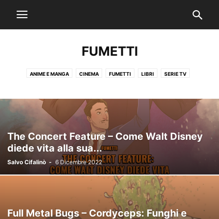
FUMETTI
ANIME E MANGA
CINEMA
FUMETTI
LIBRI
SERIE TV
STUDI VIRTUALI
VIDEOGIOCHI
The Concert Feature – Come Walt Disney
diede vita alla sua...
Salvo Cifalinò
-
6 Dicembre 2022
Full Metal Bugs – Cordyceps: Funghi e