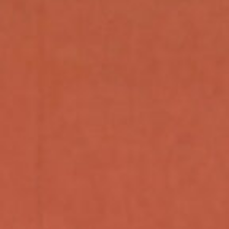
GUE
IN
RICK