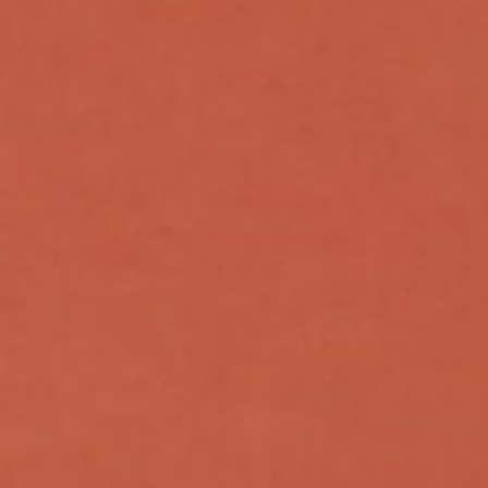
ORDAN
A COM
GAMES