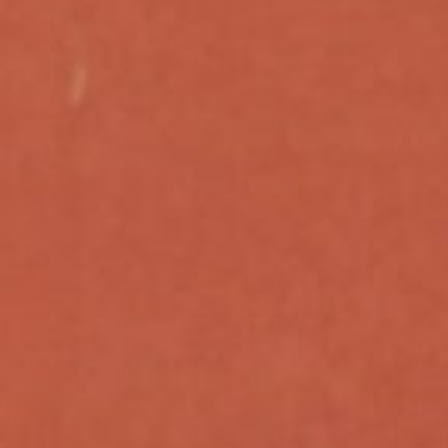
 AL
ICS &