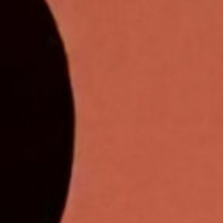
ME
A
TOS