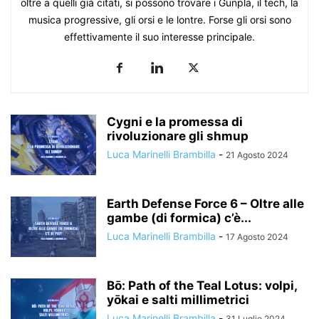
oltre a quelli già citati, si possono trovare i Gunpla, il tech, la
musica progressive, gli orsi e le lontre. Forse gli orsi sono
effettivamente il suo interesse principale.
Cygni e la promessa di
rivoluzionare gli shmup
Luca Marinelli Brambilla
-
21 Agosto 2024
Earth Defense Force 6 – Oltre alle
gambe (di formica) c’è...
Luca Marinelli Brambilla
-
17 Agosto 2024
Bō: Path of the Teal Lotus: volpi,
yōkai e salti millimetrici
Luca Marinelli Brambilla
-
31 Luglio 2024