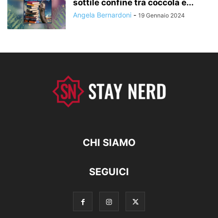
sottile confine tra coccola e...
Angela Bernardoni
-
19 Gennaio 2024
CHI SIAMO
SEGUICI