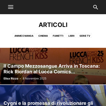
ARTICOLI
ANIME E MANGA
CINEMA
FUMETTI
LIBRI
SERIE TV
STUDI VIRTUALI
VIDEOGIOCHI
Il Campo Mezzosangue Arriva in Toscana:
Rick Riordan al Lucca Comics...
Elisa Rizzo
-
8 Novembre 2025
Cygni e la promessa di rivoluzionare gli