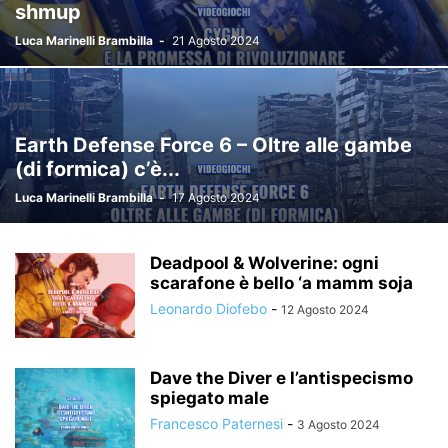
shmup
Luca Marinelli Brambilla
-
21 Agosto 2024
Earth Defense Force 6 – Oltre alle gambe
(di formica) c’è...
Luca Marinelli Brambilla
-
17 Agosto 2024
Deadpool & Wolverine: ogni
scarafone è bello ‘a mamm soja
Leonardo Diofebo
-
12 Agosto 2024
Dave the Diver e l’antispecismo
spiegato male
Francesco Paternesi
-
3 Agosto 2024