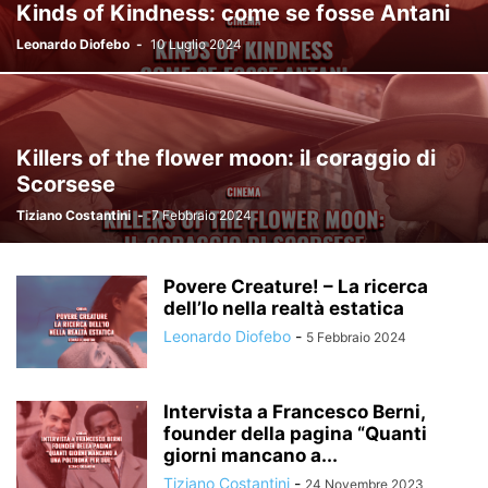
Kinds of Kindness: come se fosse Antani
Leonardo Diofebo
-
10 Luglio 2024
Killers of the flower moon: il coraggio di
Scorsese
Tiziano Costantini
-
7 Febbraio 2024
Povere Creature! – La ricerca
dell’Io nella realtà estatica
Leonardo Diofebo
-
5 Febbraio 2024
Intervista a Francesco Berni,
founder della pagina “Quanti
giorni mancano a...
Tiziano Costantini
-
24 Novembre 2023