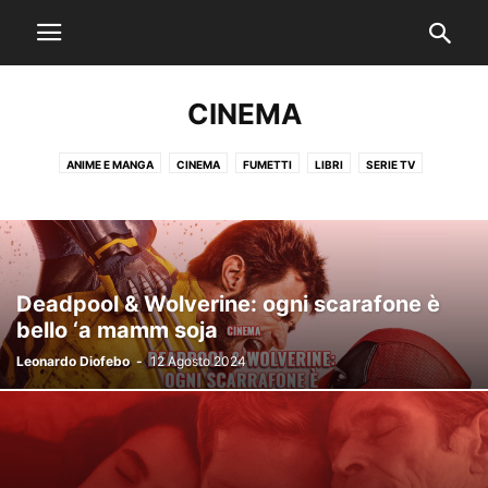
CINEMA
ANIME E MANGA
CINEMA
FUMETTI
LIBRI
SERIE TV
STUDI VIRTUALI
VIDEOGIOCHI
Deadpool & Wolverine: ogni scarafone è
bello ‘a mamm soja
Leonardo Diofebo
-
12 Agosto 2024