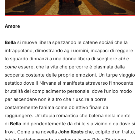
Amore
Bella
si muove libera spezzando le catene sociali che la
intrappolano, dimostrando agli uomini, incapaci di reggere
lo sguardo dinnanzi a una donna libera di scegliere
chi
e
come
essere, che la vita che percorre è plasmata dalla
scoperta costante delle proprie emozioni. Un turpe viaggio
estatico dove il Nirvana si manifesta attraverso l’innocente
brutalità del compiacimento personale, dove l’unico modo
per ascendere non è altro che riuscire a porre
costantemente l’anima come obiettivo finale da
raggiungere. Un’utopia romantica che balena nella mente
di
Bella
indipendentemente da chi le sia vicino o da dove si
trovi. Come una novella
John
Keats
che, colpito d’un tratto,
iniziò frettolosamente a scrivere la sua
Ode all’Autunno
,