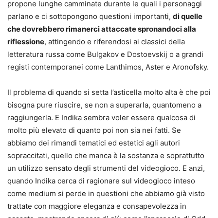
propone lunghe camminate durante le quali i personaggi
parlano e ci sottopongono questioni importanti,
di quelle
che dovrebbero rimanerci attaccate spronandoci alla
riflessione
, attingendo e riferendosi ai classici della
letteratura russa come Bulgakov e Dostoevskij o a grandi
registi contemporanei come Lanthimos, Aster e Aronofsky.
Il problema di quando si setta l’asticella molto alta è che poi
bisogna pure riuscire, se non a superarla, quantomeno a
raggiungerla. E Indika sembra voler essere qualcosa di
molto più elevato di quanto poi non sia nei fatti. Se
abbiamo dei rimandi tematici ed estetici agli autori
sopraccitati, quello che manca è la sostanza e soprattutto
un utilizzo sensato degli strumenti del videogioco. E anzi,
quando Indika cerca di ragionare sul videogioco inteso
come medium si perde in questioni che abbiamo già visto
trattate con maggiore eleganza e consapevolezza in