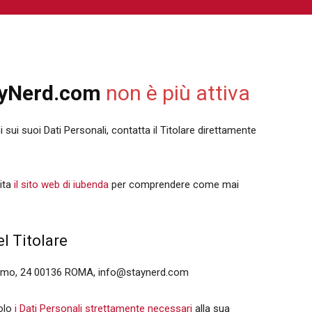
NIME E MANGA
CINEMA
FUMETTI
LIBRI
SERIE 
yNerd.com
non è più attiva
sui suoi Dati Personali, contatta il Titolare direttamente
sita
il sito web di iubenda
per comprendere come mai
l Titolare
 Emo, 24 00136 ROMA, info@staynerd.com
olo
i Dati Personali strettamente necessari
alla sua