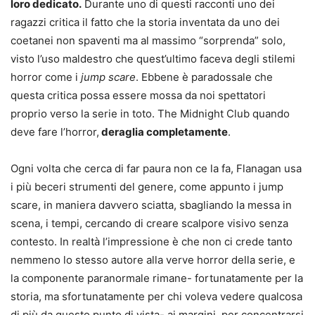
loro dedicato.
Durante uno di questi racconti uno dei
ragazzi critica il fatto che la storia inventata da uno dei
coetanei non spaventi ma al massimo “sorprenda” solo,
visto l’uso maldestro che quest’ultimo faceva degli stilemi
horror come i
jump scare
. Ebbene è paradossale che
questa critica possa essere mossa da noi spettatori
proprio verso la serie in toto. The Midnight Club quando
deve fare l’horror,
deraglia completamente
.
Ogni volta che cerca di far paura non ce la fa, Flanagan usa
i più beceri strumenti del genere, come appunto i jump
scare, in maniera davvero sciatta, sbagliando la messa in
scena, i tempi, cercando di creare scalpore visivo senza
contesto. In realtà l’impressione è che non ci crede tanto
nemmeno lo stesso autore alla verve horror della serie, e
la componente paranormale rimane- fortunatamente per la
storia, ma sfortunatamente per chi voleva vedere qualcosa
di più da questo punto di vista- ai margini, per concentrarsi