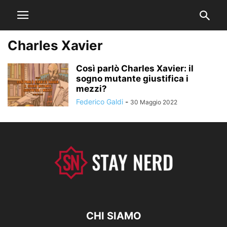
Charles Xavier
Così parlò Charles Xavier: il
sogno mutante giustifica i
mezzi?
Federico Galdi
-
30 Maggio 2022
CHI SIAMO