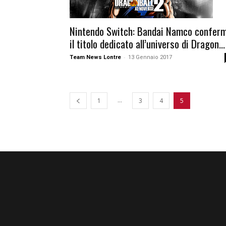
Nintendo Switch: Bandai Namco confer
il titolo dedicato all’universo di Dragon...
-
Team News Lontre
13 Gennaio 2017
...
1
3
4
5