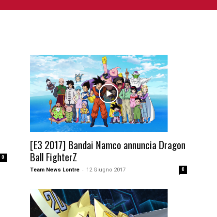
NIME E MANGA
CINEMA
FUMETTI
LIBRI
SERIE 
[E3 2017] Bandai Namco annuncia Dragon
Ball FighterZ
0
-
Team News Lontre
12 Giugno 2017
0