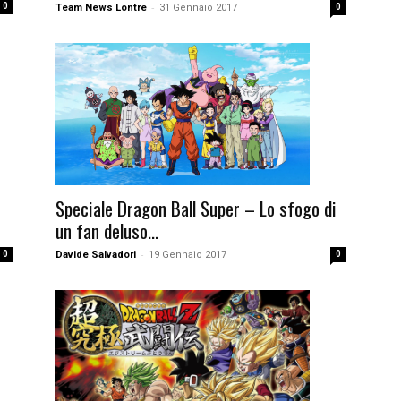
-
0
Team News Lontre
31 Gennaio 2017
0
Speciale Dragon Ball Super – Lo sfogo di
un fan deluso...
-
0
Davide Salvadori
19 Gennaio 2017
0