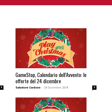
NIME E MANGA
CINEMA
FUMETTI
LIBRI
SERIE 
GameStop, Calendario dell’Avvento: le
offerte del 24 dicembre
-
Salvatore Cardone
24 Dicembre 2018
0
0