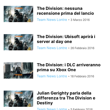
The Division: nessuna
recensione prima del lancio
Team News Lontre
-
3 Marzo 2016
The Division: Ubisoft aprirà i
server al day one
Team News Lontre
-
26 Febbraio 2016
The Division: i DLC arriveranno
prima su Xbox One
Team News Lontre
-
18 Febbraio 2016
Julian Gerighty parla della
differenza tra The Division e
Destiny
Team News Lontre
-
5 Febbraio 2016