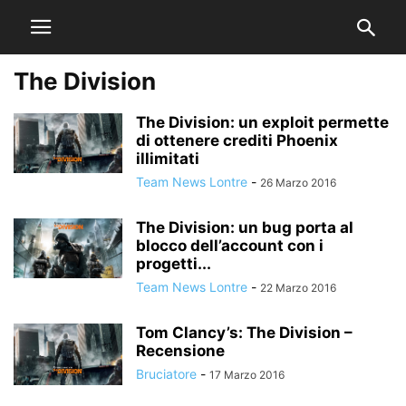
The Division
The Division: un exploit permette
di ottenere crediti Phoenix
illimitati
Team News Lontre
-
26 Marzo 2016
The Division: un bug porta al
blocco dell’account con i
progetti...
Team News Lontre
-
22 Marzo 2016
Tom Clancy’s: The Division –
Recensione
Bruciatore
-
17 Marzo 2016