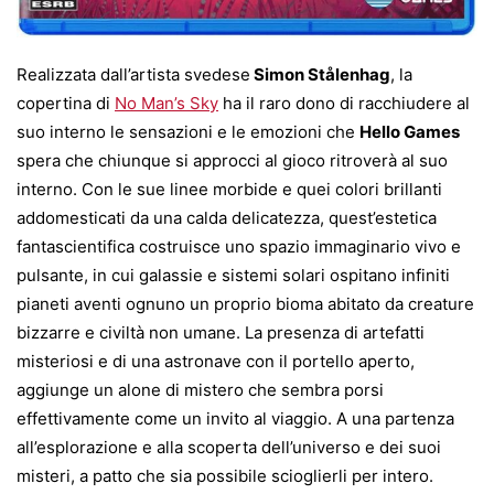
Realizzata dall’artista svedese
Simon Stålenhag
, la
copertina di
No Man’s Sky
ha il raro dono di racchiudere al
suo interno le sensazioni e le emozioni che
Hello Games
spera che chiunque si approcci al gioco ritroverà al suo
interno. Con le sue linee morbide e quei colori brillanti
addomesticati da una calda delicatezza, quest’estetica
fantascientifica costruisce uno spazio immaginario vivo e
pulsante, in cui galassie e sistemi solari ospitano infiniti
pianeti aventi ognuno un proprio bioma abitato da creature
bizzarre e civiltà non umane. La presenza di artefatti
misteriosi e di una astronave con il portello aperto,
aggiunge un alone di mistero che sembra porsi
effettivamente come un invito al viaggio. A una partenza
all’esplorazione e alla scoperta dell’universo e dei suoi
misteri, a patto che sia possibile scioglierli per intero.