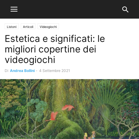
Listoni
Articoli
Videogiochi
Estetica e significati: le
migliori copertine dei
videogiochi
Di
Andrea Bollini
-
4 Settembre 2021