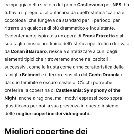
campeggia nella scatola del primo
Castlevania
per
NES
, ha
tuttavia il pregio di allontanarsi da quell’estetica “carina e
coccolosa” che fungeva da standard per il periodo, per
ritrarre un qualcosa di più drammatico e inquietante.
Evidentemente ispirata a un’opera di
Frank Frazetta
e al
suo taglio muscolare tipico dell’estetica ipertrofica derivata
da
Conan il Barbaro
, riesce a sintetizzare alcuni degli
elementi tipici che ritroveremo anche nei capitoli
successivi, come la frusta come arma caratteristica della
famiglia
Belmont
e il terrore suscita dal
Conte Dracula
e
dal suo temibile e oscuro castello. C’è chi potrebbe
preferire la copertina di
Castlevania: Symphony of the
Night
, anche a ragione, ma i motivi espressi poco sopra
giustificano per noi la sua presenza in questo insieme
delle
migliori copertine dei videogiochi
.
Migliori copertine dei