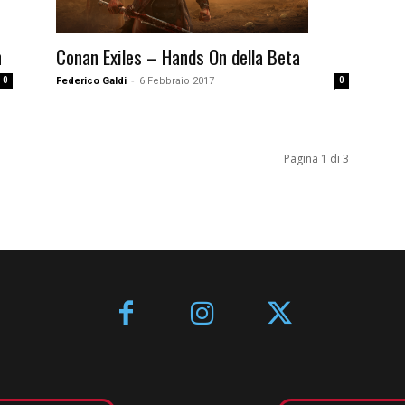
Conan Exiles – Hands On della Beta
n
-
Federico Galdi
6 Febbraio 2017
0
0
Pagina 1 di 3