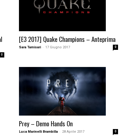
[E3 2017] Quake Champions – Anteprima
l
-
Sara Tamisari
17 Giugno 2017
0
0
Prey – Demo Hands On
-
Luca Marinelli Brambilla
28 Aprile 2017
0