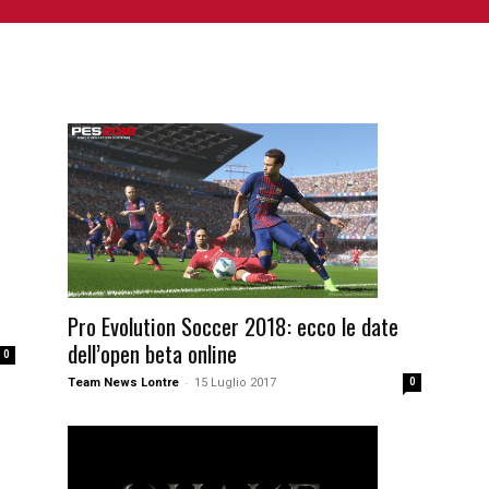
NIME E MANGA
CINEMA
FUMETTI
LIBRI
SERIE 
Pro Evolution Soccer 2018: ecco le date
dell’open beta online
0
-
Team News Lontre
15 Luglio 2017
0