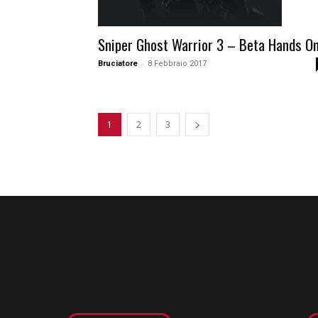
Sniper Ghost Warrior 3 – Beta Hands O
-
Bruciatore
8 Febbraio 2017
1
2
3