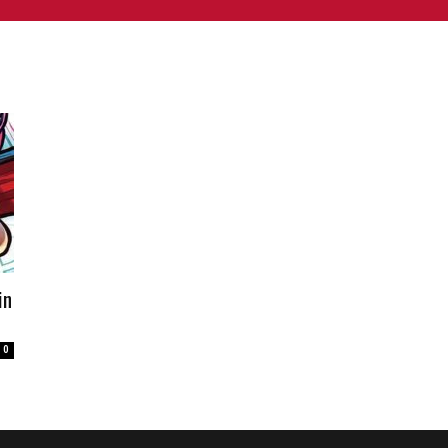
NIME E MANGA
CINEMA
FUMETTI
LIBRI
SERIE 
in
0