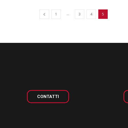
...
1
3
4
5
CONTATTI