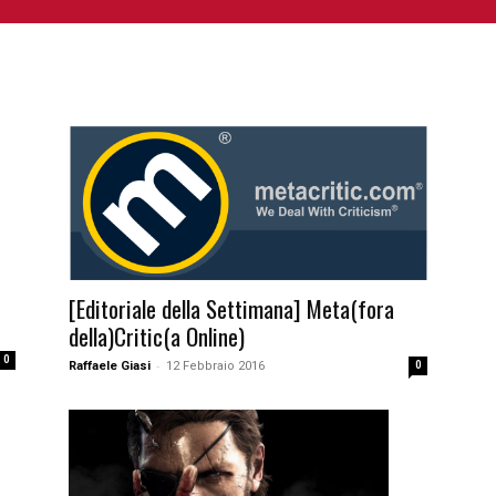
NIME E MANGA
CINEMA
FUMETTI
LIBRI
SERIE 
[Editoriale della Settimana] Meta(fora
della)Critic(a Online)
0
-
Raffaele Giasi
12 Febbraio 2016
0