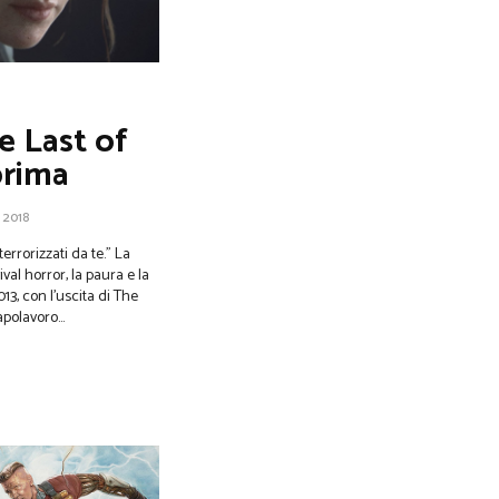
e Last of
prima
 2018
errorizzati da te.” La
val horror, la paura e la
13, con l’uscita di The
polavoro...