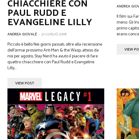
CHIACCHIERE CON
ANDREA GIO
PAUL RUDD E
Il film sui F
EVANGELINE LILLY
meno. Gli Inc
primo capitol
erano concep
ANDREA GIOVALÈ
-
21 LUGLIO 2018
Piccolo è bello Nei giorni passati, oltre alla recensione
VIEW P
dell’ormai prossimo Ant-Man & the Wasp, atteso da
noi per agosto, Stay Nerd ha avuto il piacere di fare
quattro chiacchiere con Paul Rudd e Evangeline
Lilly,...
VIEW POST