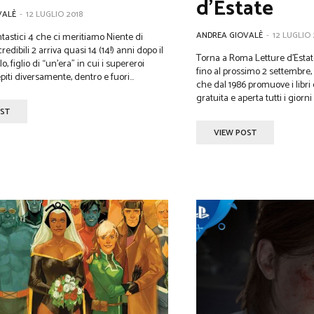
d’Estate
VALÈ
-
12 LUGLIO 2018
ANDREA GIOVALÈ
-
12 LUGLIO 
antastici 4 che ci meritiamo Niente di
redibili 2 arriva quasi 14 (14!) anni dopo il
Torna a Roma Letture d'Estate
o, figlio di “un’era” in cui i supereroi
fino al prossimo 2 settembre,
iti diversamente, dentro e fuori...
che dal 1986 promuove i libri e
gratuita e aperta tutti i giorni da
OST
VIEW POST