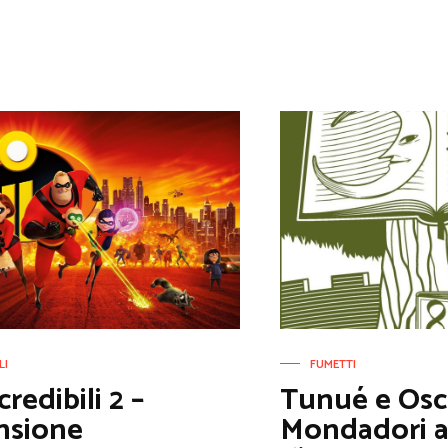
LI
FUMETTI
credibili 2 –
Tunué e Osc
nsione
Mondadori a