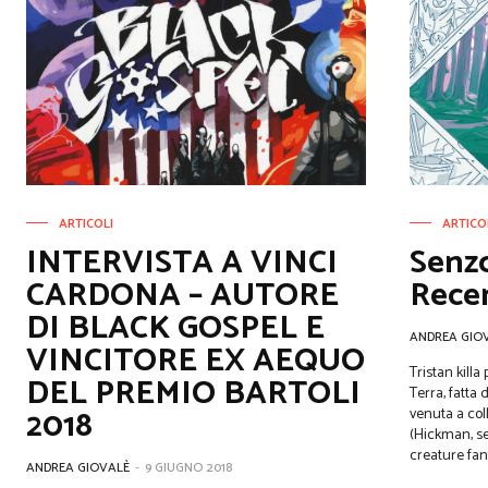
ARTICOLI
ARTICO
INTERVISTA A VINCI
Senz
CARDONA – AUTORE
Rece
DI BLACK GOSPEL E
ANDREA GIO
VINCITORE EX AEQUO
Tristan kill
DEL PREMIO BARTOLI
Terra, fatta
2018
venuta a col
(Hickman, sei
creature fant
ANDREA GIOVALÈ
-
9 GIUGNO 2018