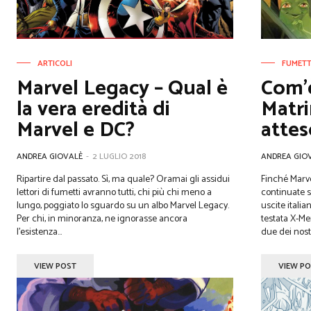
ARTICOLI
FUMETT
Marvel Legacy – Qual è
Com’è
la vera eredità di
Matri
Marvel e DC?
attes
ANDREA GIOVALÈ
-
2 LUGLIO 2018
ANDREA GIO
Ripartire dal passato. Sì, ma quale? Oramai gli assidui
Finché Marv
lettori di fumetti avranno tutti, chi più chi meno a
continuate s
lungo, poggiato lo sguardo su un albo Marvel Legacy.
uscite itali
Per chi, in minoranza, ne ignorasse ancora
testata X-Men
l’esistenza...
due dei nost
VIEW POST
VIEW P