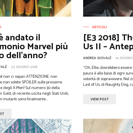
I
ARTICOLI
 andato il
[E3 2018] Th
monio Marvel più
Us II – Ante
o dell’anno?
ANDREA GIOVALÈ
-
14 GIUGNO
VALÈ
-
22 GIUGNO 2018
“Oh, Ellie, dovrebbero essere t
paura è alla base di ogni survi
el non ci separi ATTENZIONE: non
volontà di sopravvivere. Nel 20
e non volete SPOILER sulle prossime
Last of Us, di Naughty Dog, ca
ane degli X-Men! Sul numero 30 della
 Gold, di recente uscita negli Stati Uniti,
ri mutanti sono finalmente...
VIEW POST
OST