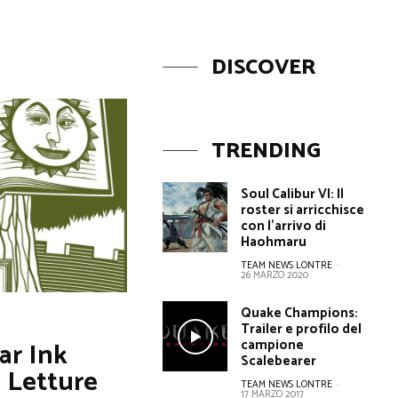
DISCOVER
TRENDING
Soul Calibur VI: Il
roster si arricchisce
con l’arrivo di
Haohmaru
TEAM NEWS LONTRE
-
26 MARZO 2020
Quake Champions:
Trailer e profilo del
campione
ar Ink
Scalebearer
 Letture
TEAM NEWS LONTRE
-
17 MARZO 2017