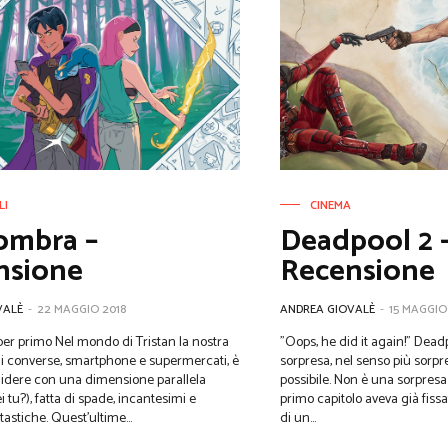
LI
CINEMA
ombra –
Deadpool 2 
nsione
Recensione
VALÈ
-
22 MAGGIO 2018
ANDREA GIOVALÈ
-
15 MAGGIO
a per primo Nel mondo di Tristan la nostra
"Oops, he did it again!" Dead
 di converse, smartphone e supermercati, è
sorpresa, nel senso più sorp
lidere con una dimensione parallela
possibile. Non è una sorpresa 
 tu?), fatta di spade, incantesimi e
primo capitolo aveva già fiss
astiche. Quest’ultime...
di un...