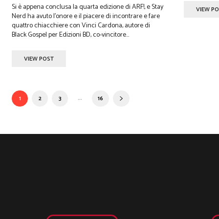
Si è appena conclusa la quarta edizione di ARF!, e Stay
VIEW P
Nerd ha avuto l’onore e il piacere di incontrare e fare
quattro chiacchiere con Vinci Cardona, autore di
Black Gospel per Edizioni BD, co-vincitore...
VIEW POST
...
1
2
3
16