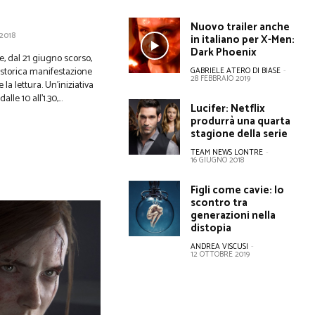
Nuovo trailer anche
2018
in italiano per X-Men:
Dark Phoenix
, dal 21 giugno scorso,
 storica manifestazione
GABRIELE ATERO DI BIASE
-
28 FEBBRAIO 2019
 la lettura. Un’iniziativa
lle 10 all'1.30,...
Lucifer: Netflix
produrrà una quarta
stagione della serie
TEAM NEWS LONTRE
-
16 GIUGNO 2018
Figli come cavie: lo
scontro tra
generazioni nella
distopia
ANDREA VISCUSI
-
12 OTTOBRE 2019