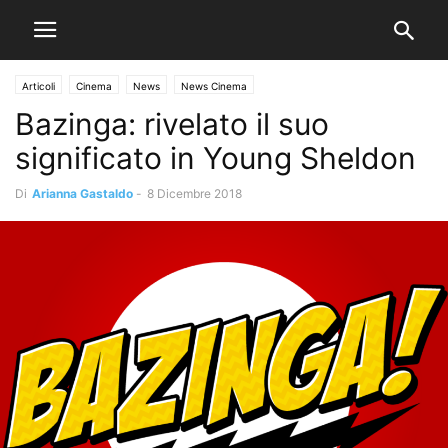
Articoli
Cinema
News
News Cinema
Bazinga: rivelato il suo
significato in Young Sheldon
Di
Arianna Gastaldo
-
8 Dicembre 2018