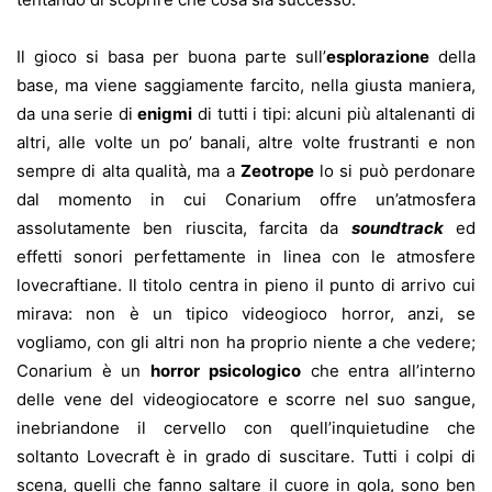
Il gioco si basa per buona parte sull’
esplorazione
della
base, ma viene saggiamente farcito, nella giusta maniera,
da una serie di
enigmi
di tutti i tipi: alcuni più altalenanti di
altri, alle volte un po’ banali, altre volte frustranti e non
sempre di alta qualità, ma a
Zeotrope
lo si può perdonare
dal momento in cui Conarium offre un’atmosfera
assolutamente ben riuscita, farcita da
soundtrack
ed
effetti sonori perfettamente in linea con le atmosfere
lovecraftiane. Il titolo centra in pieno il punto di arrivo cui
mirava: non è un tipico videogioco horror, anzi, se
vogliamo, con gli altri non ha proprio niente a che vedere;
Conarium è un
horror psicologico
che entra all’interno
delle vene del videogiocatore e scorre nel suo sangue,
inebriandone il cervello con quell’inquietudine che
soltanto Lovecraft è in grado di suscitare. Tutti i colpi di
scena, quelli che fanno saltare il cuore in gola, sono ben