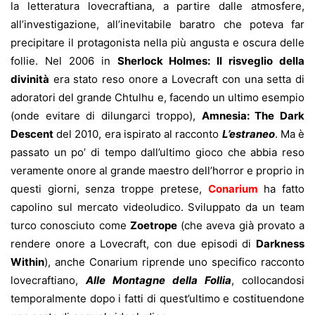
la letteratura lovecraftiana, a partire dalle atmosfere,
all’investigazione, all’inevitabile baratro che poteva far
precipitare il protagonista nella più angusta e oscura delle
follie. Nel 2006 in
Sherlock Holmes: Il risveglio della
divinità
era stato reso onore a Lovecraft con una setta di
adoratori del grande Chtulhu e, facendo un ultimo esempio
(onde evitare di dilungarci troppo),
Amnesia: The Dark
Descent
del 2010, era ispirato al racconto
L’estraneo
. Ma è
passato un po’ di tempo dall’ultimo gioco che abbia reso
veramente onore al grande maestro dell’horror e proprio in
questi giorni, senza troppe pretese,
Conarium
ha fatto
capolino sul mercato videoludico. Sviluppato da un team
turco conosciuto come
Zoetrope
(che aveva già provato a
rendere onore a Lovecraft, con due episodi di
Darkness
Within
), anche Conarium riprende uno specifico racconto
lovecraftiano,
Alle Montagne della Follia
, collocandosi
temporalmente dopo i fatti di quest’ultimo e costituendone