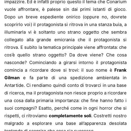
impazzire. Ed è infatti proprio questo il tema che Conarium
vuole affrontare, è palese sin dai primi istanti di gioco.
Dopo un breve espediente onirico (oppure no, dovrete
scoprirlo voi) il protagonista si ritrova in una stanza buia, a
illuminarla vi è soltanto uno strano oggetto che sembra
collegato alla grande emicrania che il protagonista si
ritrova. E subito la tematica principale viene affrontata: che
cos’è quello strano oggetto? Da dove viene? Che cosa
nasconde? Cominciando a girarsi intorno il protagonista
comincia a ricordare dove si trovi: il suo nome è
Frank
Gilman
e fa parte di una spedizione ambientata in
Antartide. Ci rendiamo quindi conto di trovarci in una base
di ricerca, ma il protagonista non riesce proprio a ricordare
una cosa dalla primaria importanza: che fine hanno fatto i
suoi compagni? Esatto, perché come in ogni horror che si
rispetti, ci ritroviamo
completamente soli
. Costretti nostro
malgrado a esplorare una base all’apparenza desolata
tentando di scoprire che cosa sia successo.