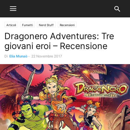
Articoli
Fumetti
Nerd Stuff
Recensioni
Dragonero Adventures: Tre
giovani eroi – Recensione
Di
Elia Munaò
-
22 Novembre 2017