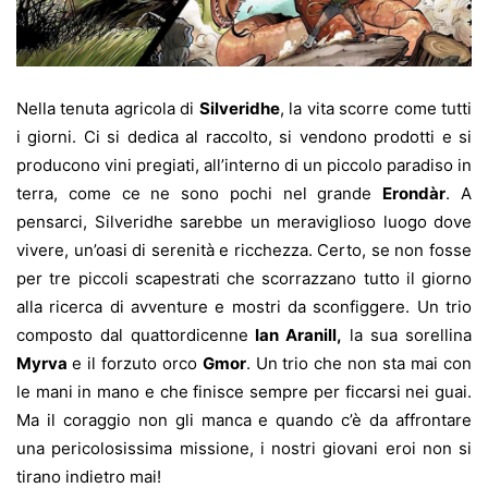
Nella tenuta agricola di
Silveridhe
, la vita scorre come tutti
i giorni. Ci si dedica al raccolto, si vendono prodotti e si
producono vini pregiati, all’interno di un piccolo paradiso in
terra, come ce ne sono pochi nel grande
Erondàr
. A
pensarci, Silveridhe sarebbe un meraviglioso luogo dove
vivere, un’oasi di serenità e ricchezza. Certo, se non fosse
per tre piccoli scapestrati che scorrazzano tutto il giorno
alla ricerca di avventure e mostri da sconfiggere. Un trio
composto dal quattordicenne
Ian Aranill,
la sua sorellina
Myrva
e il forzuto orco
Gmor
. Un trio che non sta mai con
le mani in mano e che finisce sempre per ficcarsi nei guai.
Ma il coraggio non gli manca e quando c’è da affrontare
una pericolosissima missione, i nostri giovani eroi non si
tirano indietro mai!