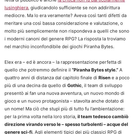
lusinghiera
, giudicandolo sufficiente se non addirittura
mediocre. Ma lo era veramente? Aveva così tanti difetti da
meritare una così bassa considerazione e valutazione, o
molto più semplicemente non rispondeva a quelli che sono
i moderni canoni del genere RPG? La risposta la troviamo
nel marchio inconfondibile dei giochi Piranha Bytes.
Elex era – ed è ancora – la rappresentazione perfetta di
quello che potremmo definire il
“Piranha Bytes style.”
A
quattro anni di distanza dal capitolo finale di
Risen
e a poco
più di una decina da quello di
Gothic
, il team di sviluppo
presentò ai fan una nuova avventura, un nuovo mondo di
gioco e un nuovo protagonista – stavolta anche dotato di
un nome! Ma ciò che stupì più di tutto fu l’ambientazione:
per la prima volta nella loro storia,
il team tedesco cambiò
direzione virando verso le – spesso turbolenti – acque del
genere sci-fi
. Agli elementi tipici dei più classici RPG di