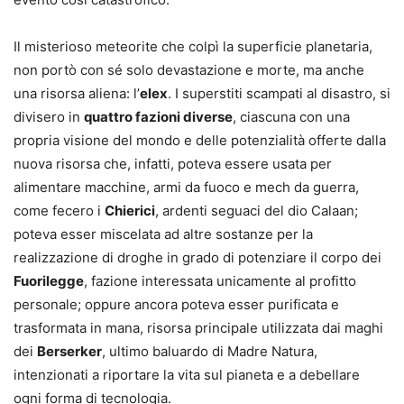
Il misterioso meteorite che colpì la superficie planetaria,
non portò con sé solo devastazione e morte, ma anche
una risorsa aliena: l’
elex
. I superstiti scampati al disastro, si
divisero in
quattro fazioni diverse
, ciascuna con una
propria visione del mondo e delle potenzialità offerte dalla
nuova risorsa che, infatti, poteva essere usata per
alimentare macchine, armi da fuoco e mech da guerra,
come fecero i
Chierici
, ardenti seguaci del dio Calaan;
poteva esser miscelata ad altre sostanze per la
realizzazione di droghe in grado di potenziare il corpo dei
Fuorilegge
, fazione interessata unicamente al profitto
personale; oppure ancora poteva esser purificata e
trasformata in mana, risorsa principale utilizzata dai maghi
dei
Berserker
, ultimo baluardo di Madre Natura,
intenzionati a riportare la vita sul pianeta e a debellare
ogni forma di tecnologia.