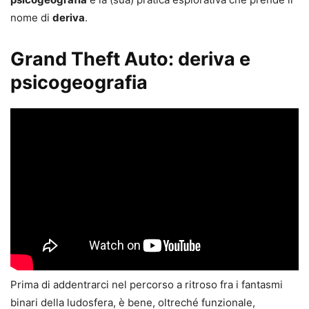
nome di
deriva
.
Grand Theft Auto: deriva e
psicogeografia
Prima di addentrarci nel percorso a ritroso fra i fantasmi
binari della ludosfera, è bene, oltreché funzionale,