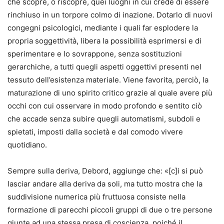
che scopre, o riscopre, quei luoghi in cui crede di essere
rinchiuso in un torpore colmo di inazione. Dotarlo di nuovi
congegni psicologici, mediante i quali far esplodere la
propria soggettività, libera la possibilità esprimersi e di
sperimentare e lo sovrappone, senza sostituzioni
gerarchiche, a tutti quegli aspetti oggettivi presenti nel
tessuto dell’esistenza materiale. Viene favorita, perciò, la
maturazione di uno spirito critico grazie al quale avere più
occhi con cui osservare in modo profondo e sentito ciò
che accade senza subire quegli automatismi, subdoli e
spietati, imposti dalla società e dal comodo vivere
quotidiano.
Sempre sulla deriva, Debord, aggiunge che: «[c]i si può
lasciar andare alla deriva da soli, ma tutto mostra che la
suddivisione numerica più fruttuosa consiste nella
formazione di parecchi piccoli gruppi di due o tre persone
giunte ad una stessa presa di coscienza, poiché il