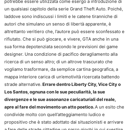
potrebbe essere utilizzata come esergo a introduzione di
un qualsiasi capitolo della serie Grand Theft Auto. Poiché,
laddove sono indiscussi i limiti e le catene tiranniche di
autori che simulano un senso di libertà apparente, è
altrettanto veritiero che, l’autore può essere sconfessato e
rifiutato. Che si può giocare, e vivere, GTA anche in una
sua forma depotenziata secondo le previsioni dei game
designer. Una condizione di pacifico deragliamento alla
ricerca di un senso altro; di un altrove trascurato che
vogliamo trasformare, da semplice cartina geografica, a
mappa interiore carica di un’emotività ricercata battendo
strade alternative.
Errare dentro Liberty City, Vice City o
Los Santos, ognuna con le sue peculiarità, la sue
divergenze e le sue assonanze caricaturiali del reale,
apre al fare del movimento un atto poetico.
A un esito che
condivide molto con quell’atteggiamento ludico e
propositivo che è stato adottato dai situazionisti e arrivare
a fare delle strade cittadine un parco giochi in cui svestire