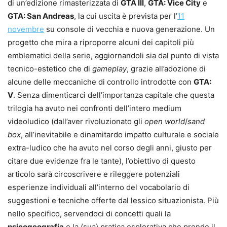
di un’edizione rimasterizzata di
GTA III
,
GTA: Vice City
e
GTA: San Andreas
, la cui uscita è prevista per l’
11
novembre
su console di vecchia e nuova generazione. Un
progetto che mira a riproporre alcuni dei capitoli più
emblematici della serie, aggiornandoli sia dal punto di vista
tecnico-estetico che di
gameplay
, grazie all’adozione di
alcune delle meccaniche di controllo introdotte con
GTA:
V
. Senza dimenticarci dell’importanza capitale che questa
trilogia ha avuto nei confronti dell’intero medium
videoludico (dall’aver rivoluzionato gli
open world
/
sand
box
, all’inevitabile e dinamitardo impatto culturale e sociale
extra-ludico che ha avuto nel corso degli anni, giusto per
citare due evidenze fra le tante), l’obiettivo di questo
articolo sarà circoscrivere e rileggere potenziali
esperienze individuali all’interno del vocabolario di
suggestioni e tecniche offerte dal lessico situazionista. Più
nello specifico, servendoci di concetti quali la
psicogeografia
e la (sua) pratica esplorativa che prende il