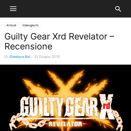
Articoli
Videogiochi
Guilty Gear Xrd Revelator –
Recensione
Di
Gianluca Boi
-
21 Giugno 2016