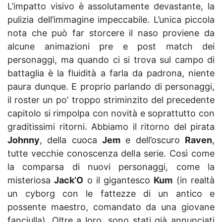
L’impatto visivo è assolutamente devastante, la
pulizia dell’immagine impeccabile. L’unica piccola
nota che può far storcere il naso proviene da
alcune animazioni pre e post match dei
personaggi, ma quando ci si trova sul campo di
battaglia è la fluidità a farla da padrona, niente
paura dunque. E proprio parlando di personaggi,
il roster un po’ troppo striminzito del precedente
capitolo si rimpolpa con novità e soprattutto con
graditissimi ritorni. Abbiamo il ritorno del pirata
Johnny
, della cuoca
Jem
e dell’oscuro
Raven
,
tutte vecchie conoscenza della serie. Così come
la comparsa di nuovi personaggi, come la
misteriosa
Jack’O
o il gigantesco
Kum
(in realtà
un cyborg con le fattezze di un antico e
possente maestro, comandato da una giovane
fanciulla). Oltre a loro, sono stati già annunciati