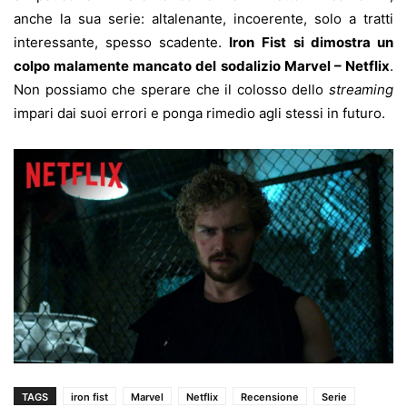
anche la sua serie: altalenante, incoerente, solo a tratti
interessante, spesso scadente.
Iron Fist
si dimostra un
colpo malamente mancato del sodalizio Marvel – Netflix
.
Non possiamo che sperare che il colosso dello
streaming
impari dai suoi errori e ponga rimedio agli stessi in futuro.
TAGS
iron fist
Marvel
Netflix
Recensione
Serie