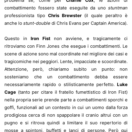
problema se, come per
Charlie Cox
, le azioni di
combattimento fossero state eseguite da uno
stuntman
professionista tipo
Chris Brewster
(il quale peraltro è
anche lo
stunt-double
di Chris Evans per Captain America).
Questo in
Iron Fist
non avviene, e tragicamente ci
ritroviamo con Finn Jones che esegue i combattimenti. Le
scene di azione sono mal coordinate nel migliore dei casi e
tragicomiche nei peggiori. Lente, impacciate e scoordinate.
Attenzione, però, chiariamo subito un punto: non
sosteniamo che un combattimento debba essere
necessariamente rapido o stilisticamente perfetto.
Luke
Cage
(tanto per citare il fratello fumettistico di Iron Fist)
nella propria serie prende parte a combattimenti sporchi e
goffi, funzionali ad un contesto in cui un uomo dalla forza
prodigiosa cerca di non spappolare il cranio altrui con un
pugno e si ritrova quindi a limitare il suo repertorio di
mosse a spintoni, buffetti e lanci di persone. Però qui