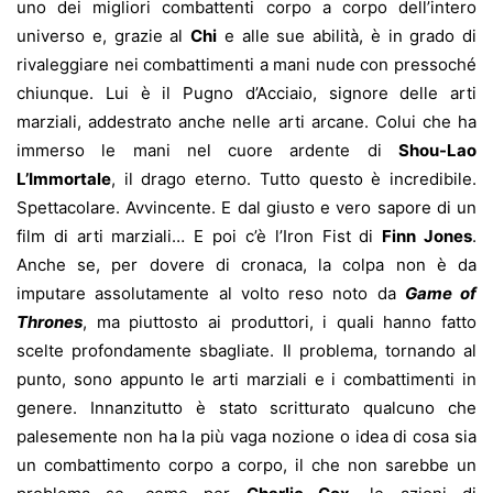
uno dei migliori combattenti corpo a corpo dell’intero
universo e, grazie al
Chi
e alle sue abilità, è in grado di
rivaleggiare nei combattimenti a mani nude con pressoché
chiunque. Lui è il Pugno d’Acciaio, signore delle arti
marziali, addestrato anche nelle arti arcane. Colui che ha
immerso le mani nel cuore ardente di
Shou-Lao
L’Immortale
, il drago eterno. Tutto questo è incredibile.
Spettacolare. Avvincente. E dal giusto e vero sapore di un
film di arti marziali… E poi c’è l’Iron Fist di
Finn Jones
.
Anche se, per dovere di cronaca, la colpa non è da
imputare assolutamente al volto reso noto da
Game of
Thrones
, ma piuttosto ai produttori, i quali hanno fatto
scelte profondamente sbagliate. Il problema, tornando al
punto, sono appunto le arti marziali e i combattimenti in
genere. Innanzitutto è stato scritturato qualcuno che
palesemente non ha la più vaga nozione o idea di cosa sia
un combattimento corpo a corpo, il che non sarebbe un