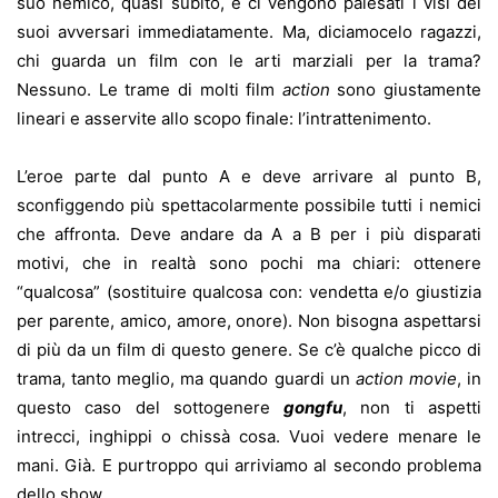
suo nemico, quasi subito, e ci vengono palesati i visi dei
suoi avversari immediatamente. Ma, diciamocelo ragazzi,
chi guarda un film con le arti marziali per la trama?
Nessuno. Le trame di molti film
action
sono giustamente
lineari e asservite allo scopo finale: l’intrattenimento.
L’eroe parte dal punto A e deve arrivare al punto B,
sconfiggendo più spettacolarmente possibile tutti i nemici
che affronta. Deve andare da A a B per i più disparati
motivi, che in realtà sono pochi ma chiari: ottenere
“qualcosa” (sostituire qualcosa con: vendetta e/o giustizia
per parente, amico, amore, onore). Non bisogna aspettarsi
di più da un film di questo genere. Se c’è qualche picco di
trama, tanto meglio, ma quando guardi un
action movie
, in
questo caso del sottogenere
gongfu
, non ti aspetti
intrecci, inghippi o chissà cosa. Vuoi vedere menare le
mani. Già. E purtroppo qui arriviamo al secondo problema
dello show.