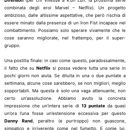
Difensori
(per chi vivesse a K’un Lun: la prossima serie
combinata degli eroi Marvel – Netflix). Un progetto
ambizioso, dalle altissime aspettative, che però rischia di
essere minato dalla presenza di un Iron Fist incapace nel
combattimento. Possiamo solo sperare vivamente che le
cose saranno migliorate, nel frattempo, per il super-
gruppo.
Una postilla finale: in casi come questo, paradossalmente,
il fatto che su
Netflix
si possa vedere tutta una serie in
pochi giorni non aiuta. Se diluita in una o due puntate a
settimana, alcune cose sarebbero, se non migliori, meglio
sopportabili. Ma questa è solo una vaga attenuante, non
certo un’assoluzione. Abbiamo avuto la concreta
impressione che un’intera serie di
13 puntate
da quasi
un’ora l’una fosse un’estensione eccessiva per questo
Danny Rand
, peraltro (e purtroppo) non guascone,
simpatico e irriverente come nel fumetto. E come lui,