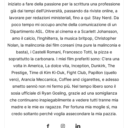
iniziato a fare della passione per la scrittura una professione
già dai tempi dell'Università, passando da riviste online, a
lavorare per redazioni ministeriali, fino a qui: Stay Nerd. Da
poco tempo mi occupo anche della comunicazione di un
Dipartimento ASL. Oltre al cinema e a Scarlett Johansson,
amo il calcio, l'Inghilterra, la musica britpop, Christopher
Nolan, la malinconia dei film coreani (ma pure la malinconia e
basta), i Castelli Romani, Francesco Totti, la pizza e
soprattutto la carbonara. I miei film preferiti sono: C'era una
volta in America, La dolce vita, Inception, Dunkirk, The
Prestige, Time di Kim Ki-Duk, Fight Club, Papillon (quello
vero), Arancia Meccanica, Coffee and cigarettes, e adesso
smetto sennò non mi fermo più. Nel tempo libero sono il
sosia ufficiale di Ryan Gosling, grazie ad una somiglianza
che continuano inspiegabilmente a vedere tutti tranne mia
madre e le mie ex ragazze. Per fortuna mia moglie sì, ma
credo soltanto perché voglia assecondare la mia pazzia.