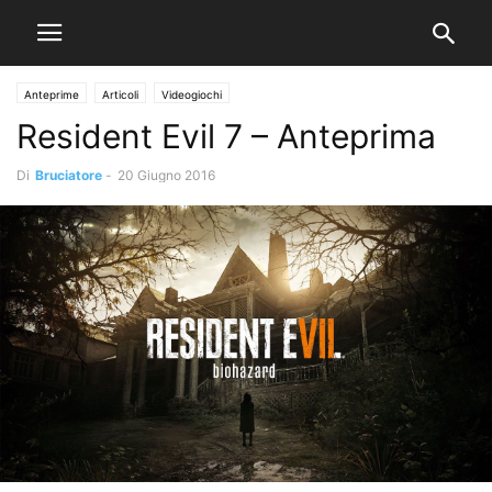
Anteprime
Articoli
Videogiochi
Resident Evil 7 – Anteprima
Di
Bruciatore
-
20 Giugno 2016