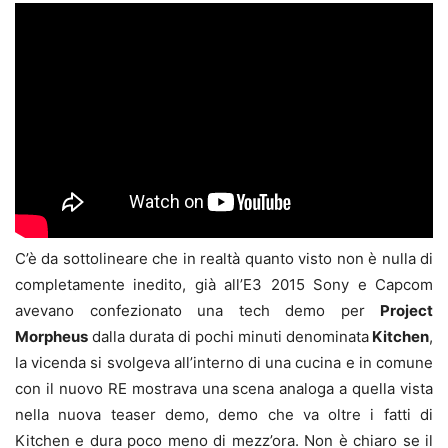
C’è da sottolineare che in realtà quanto visto non è nulla di
completamente inedito, già all’E3 2015 Sony e Capcom
avevano confezionato una tech demo per
Project
Morpheus
dalla durata di pochi minuti denominata
Kitchen
,
la vicenda si svolgeva all’interno di una cucina e in comune
con il nuovo RE mostrava una scena analoga a quella vista
nella nuova teaser demo, demo che va oltre i fatti di
Kitchen e dura poco meno di mezz’ora. Non è chiaro se il