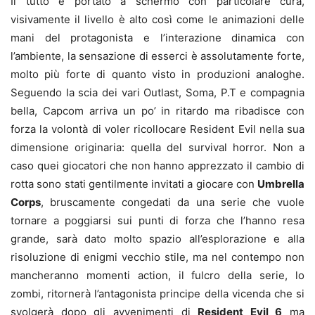
Il tutto è portato a schermo con particolare cura,
visivamente il livello è alto così come le animazioni delle
mani del protagonista e l’interazione dinamica con
l’ambiente, la sensazione di esserci è assolutamente forte,
molto più forte di quanto visto in produzioni analoghe.
Seguendo la scia dei vari Outlast, Soma, P.T e compagnia
bella, Capcom arriva un po’ in ritardo ma ribadisce con
forza la volontà di voler ricollocare Resident Evil nella sua
dimensione originaria: quella del survival horror. Non a
caso quei giocatori che non hanno apprezzato il cambio di
rotta sono stati gentilmente invitati a giocare con
Umbrella
Corps
, bruscamente congedati da una serie che vuole
tornare a poggiarsi sui punti di forza che l’hanno resa
grande, sarà dato molto spazio all’esplorazione e alla
risoluzione di enigmi vecchio stile, ma nel contempo non
mancheranno momenti action, il fulcro della serie, lo
zombi, ritornerà l’antagonista principe della vicenda che si
svolgerà dopo gli avvenimenti di
Resident Evil 6
ma