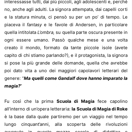
interessasse tutti, dai più piccoli, agli adolescenti e, perché
no, anche agli adulti. La signora attempata, dai capelli corti
e la statura minuta, ci pensò su per un po’ di tempo. Le
piaceva il
fantasy
e le favole di Andersen, in particolare
quella intitolata
L’ombra,
su quella parte oscura presente in
ogni essere umano. Passò qualche mese e una volta
creato il mondo, formato da tante piccole isole (avete
capito di chi stiamo parlando?), e il protagonista, la signora
si pose la più grande delle domande, quella che avrebbe
poi dato vita a uno dei maggiori capolavori letterari del
genere: “
Ma quelli come Gandalf dove hanno imparato la
magia?
”
Fu così che la prima
Scuola di Magia
fece capolino
all’interno di un’opera letteraria:
la Scuola di Magia di Roke
è la base dalla quale partiremo per un viaggio nel tempo
lungo cinquant’anni, alla scoperta delle rivoluzioni
avvenute in questo mezzo secolo di didattica e