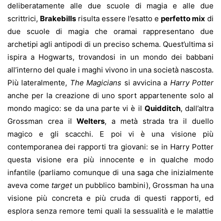
deliberatamente alle due scuole di magia e alle due
scrittrici,
Brakebills
risulta essere l’esatto e
perfetto mix
di
due scuole di magia che oramai rappresentano due
archetipi agli antipodi di un preciso schema. Quest’ultima si
ispira a Hogwarts, trovandosi in un mondo dei babbani
all’interno del quale i maghi vivono in una società nascosta.
Più lateralmente,
The Magicians
si avvicina a
Harry Potter
anche per la creazione di uno sport appartenente solo al
mondo magico: se da una parte vi è il
Quidditch
, dall’altra
Grossman crea il
Welters
, a metà strada tra il duello
magico e gli scacchi. E poi vi è una visione più
contemporanea dei rapporti tra giovani: se in Harry Potter
questa visione era più innocente e in qualche modo
infantile (parliamo comunque di una saga che inizialmente
aveva come
target
un pubblico bambini), Grossman ha una
visione più concreta e più cruda di questi rapporti, ed
esplora senza remore temi quali la sessualità e le malattie