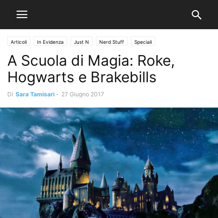
Articoli
In Evidenza
Just N
Nerd Stuff
Speciali
A Scuola di Magia: Roke,
Hogwarts e Brakebills
Di
Sara Tamisari
-
27 Giugno 2017