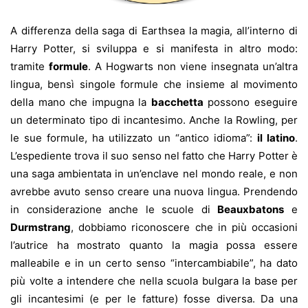
A differenza della saga di Earthsea la magia, all’interno di
Harry Potter, si sviluppa e si manifesta in altro modo:
tramite
formule
. A Hogwarts non viene insegnata un’altra
lingua, bensì singole formule che insieme al movimento
della mano che impugna la
bacchetta
possono eseguire
un determinato tipo di incantesimo. Anche la Rowling, per
le sue formule, ha utilizzato un “antico idioma”:
il latino
.
L’espediente trova il suo senso nel fatto che Harry Potter è
una saga ambientata in un’enclave nel mondo reale, e non
avrebbe avuto senso creare una nuova lingua. Prendendo
in considerazione anche le scuole di
Beauxbatons
e
Durmstrang
, dobbiamo riconoscere che in più occasioni
l’autrice ha mostrato quanto la magia possa essere
malleabile e in un certo senso “intercambiabile”, ha dato
più volte a intendere che nella scuola bulgara la base per
gli incantesimi (e per le fatture) fosse diversa. Da una