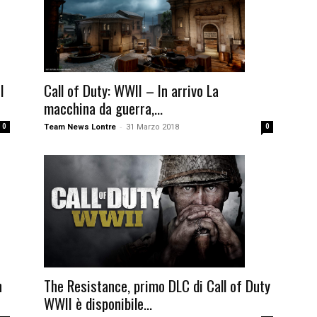
I
Call of Duty: WWII – In arrivo La
macchina da guerra,...
-
0
Team News Lontre
31 Marzo 2018
0
n
The Resistance, primo DLC di Call of Duty
WWII è disponibile...