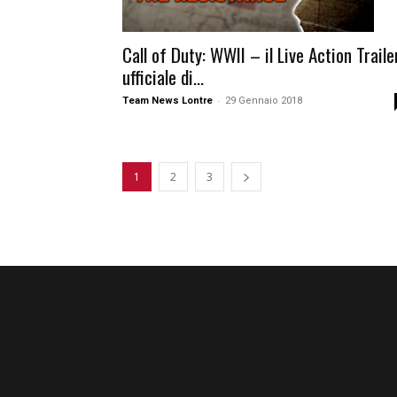
Call of Duty: WWII – il Live Action Traile
ufficiale di...
-
Team News Lontre
29 Gennaio 2018
1
2
3