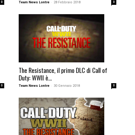
-
0
Team News Lontre
28 Febbraio 2018
0
The Resistance, il primo DLC di Call of
Duty: WWII è...
-
0
Team News Lontre
30 Gennaio 2018
0