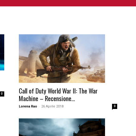
NIME E MANGA
CINEMA
FUMETTI
LIBRI
SERIE 
Call of Duty World War II: The War
0
Machine – Recensione...
-
Lorena Rao
26 Aprile 2018
0