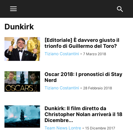
Dunkirk
[Editoriale] È davvero giusto il
trionfo di Guillermo del Toro?
Tiziano Costantini
-
7 Marzo 2018
Oscar 2018: I pronostici di Stay
Nerd
Tiziano Costantini
-
28 Febbraio 2018
Dunkirk: Il film diretto da
Christopher Nolan arriverà il 18
Dicembre...
Team News Lontre
-
15 Dicembre 2017