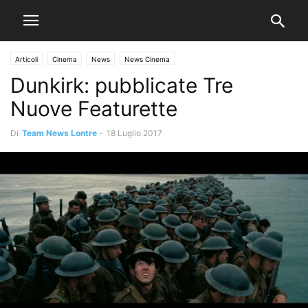
Articoli
Cinema
News
News Cinema
Dunkirk: pubblicate Tre
Nuove Featurette
Di
Team News Lontre
-
18 Luglio 2017