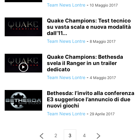
Team News Lontre
-
10 Maggio 2017
Quake Champions: Test tecnico
su vasta scala e nuova modalità
dall’11...
Team News Lontre
-
8 Maggio 2017
Quake Champions: Bethesda
svela il Ranger in un trailer
dedicato
Team News Lontre
-
4 Maggio 2017
Bethesda: l’invito alla conferenza
E3 suggerisce l’annuncio di due
nuovi giochi
Team News Lontre
-
29 Aprile 2017
2
3
4