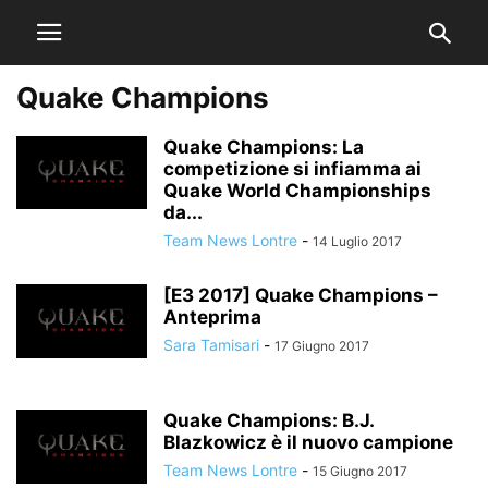
Quake Champions
Quake Champions: La
competizione si infiamma ai
Quake World Championships
da...
Team News Lontre
-
14 Luglio 2017
[E3 2017] Quake Champions –
Anteprima
Sara Tamisari
-
17 Giugno 2017
Quake Champions: B.J.
Blazkowicz è il nuovo campione
Team News Lontre
-
15 Giugno 2017