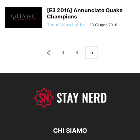
[E3 2016] Annunciato Quake
Champions
Team News Lontre
-
13 Giugno 2016
3
4
5
CHI SIAMO