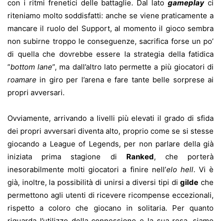
con i ritmi frenetici delle battaglie. Dal lato
gameplay
ci
riteniamo molto soddisfatti: anche se viene praticamente a
mancare il ruolo del Support, al momento il gioco sembra
non subirne troppo le conseguenze, sacrifica forse un po’
di quella che dovrebbe essere la strategia della fatidica
“
bottom lane
”, ma dall’altro lato permette a più giocatori di
roamare
in giro per l’arena e fare tante belle sorprese ai
propri avversari.
Ovviamente, arrivando a livelli più elevati il grado di sfida
dei propri avversari diventa alto, proprio come se si stesse
giocando a League of Legends, per non parlare della già
iniziata prima stagione di
Ranked
, che porterà
inesorabilmente molti giocatori a finire nell’
elo hell
. Vi è
già, inoltre, la possibilità di unirsi a diversi tipi di
gilde
che
permettono agli utenti di ricevere ricompense eccezionali,
rispetto a coloro che giocano in solitaria. Per quanto
riguarda l’utilizzo della connessione e la sua resa, siamo