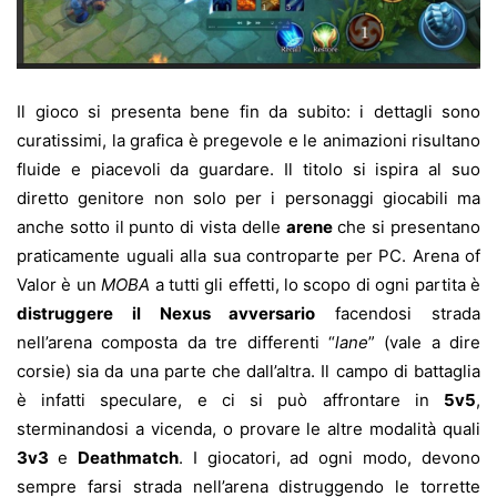
Il gioco si presenta bene fin da subito: i dettagli sono
curatissimi, la grafica è pregevole e le animazioni risultano
fluide e piacevoli da guardare. Il titolo si ispira al suo
diretto genitore non solo per i personaggi giocabili ma
anche sotto il punto di vista delle
arene
che si presentano
praticamente uguali alla sua controparte per PC. Arena of
Valor è un
MOBA
a tutti gli effetti, lo scopo di ogni partita è
distruggere il Nexus avversario
facendosi strada
nell’arena composta da tre differenti “
lane
” (vale a dire
corsie) sia da una parte che dall’altra. Il campo di battaglia
è infatti speculare, e ci si può affrontare in
5v5
,
sterminandosi a vicenda, o provare le altre modalità quali
3v3
e
Deathmatch
. I giocatori, ad ogni modo, devono
sempre farsi strada nell’arena distruggendo le torrette