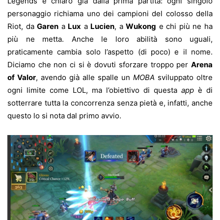
Legends è chiaro già dalla prima partita: ogni singolo
personaggio richiama uno dei campioni del colosso della
Riot, da
Garen
a
Lux
a
Lucien
, a
Wukong
e chi più ne ha
più ne metta. Anche le loro abilità sono uguali,
praticamente cambia solo l’aspetto (di poco) e il nome.
Diciamo che non ci si è dovuti sforzare troppo per
Arena
of Valor
, avendo già alle spalle un
MOBA
sviluppato oltre
ogni limite come LOL, ma l’obiettivo di questa
app
è di
sotterrare tutta la concorrenza senza pietà e, infatti, anche
questo lo si nota dal primo avvio.