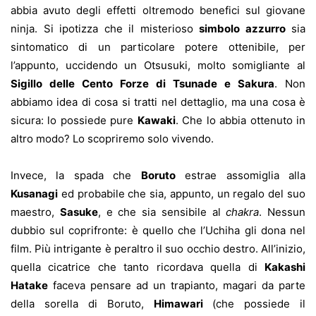
abbia avuto degli effetti oltremodo benefici sul giovane
ninja. Si ipotizza che il misterioso
simbolo azzurro
sia
sintomatico di un particolare potere ottenibile, per
l’appunto, uccidendo un Otsusuki, molto somigliante al
Sigillo delle Cento Forze di Tsunade e Sakura
. Non
abbiamo idea di cosa si tratti nel dettaglio, ma una cosa è
sicura: lo possiede pure
Kawaki
. Che lo abbia ottenuto in
altro modo? Lo scopriremo solo vivendo.
Invece, la spada che
Boruto
estrae assomiglia alla
Kusanagi
ed probabile che sia, appunto, un regalo del suo
maestro,
Sasuke
, e che sia sensibile al
chakra
. Nessun
dubbio sul coprifronte: è quello che l’Uchiha gli dona nel
film. Più intrigante è peraltro il suo occhio destro. All’inizio,
quella cicatrice che tanto ricordava quella di
Kakashi
Hatake
faceva pensare ad un trapianto, magari da parte
della sorella di Boruto,
Himawari
(che possiede il