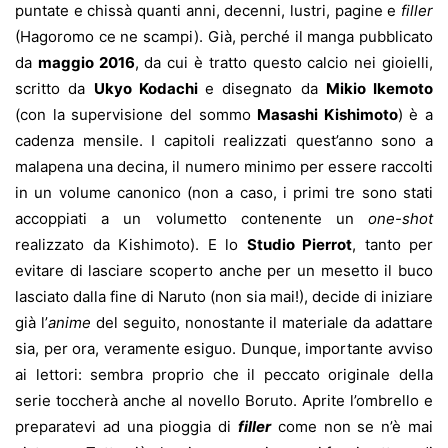
puntate e chissà quanti anni, decenni, lustri, pagine e
filler
(Hagoromo ce ne scampi). Già, perché il manga pubblicato
da
maggio 2016
, da cui è tratto questo calcio nei gioielli,
scritto da
Ukyo Kodachi
e disegnato da
Mikio Ikemoto
(con la supervisione del sommo
Masashi Kishimoto
) è a
cadenza mensile. I capitoli realizzati quest’anno sono a
malapena una decina, il numero minimo per essere raccolti
in un volume canonico (non a caso, i primi tre sono stati
accoppiati a un volumetto contenente un
one-shot
realizzato da Kishimoto). E lo
S
tudio Pierrot
, tanto per
evitare di lasciare scoperto anche per un mesetto il buco
lasciato dalla fine di Naruto (non sia mai!), decide di iniziare
già l’
anime
del seguito, nonostante il materiale da adattare
sia, per ora, veramente esiguo. Dunque, importante avviso
ai lettori: sembra proprio che il peccato originale della
serie toccherà anche al novello Boruto. Aprite l’ombrello e
preparatevi ad una pioggia di
filler
come non se n’è mai