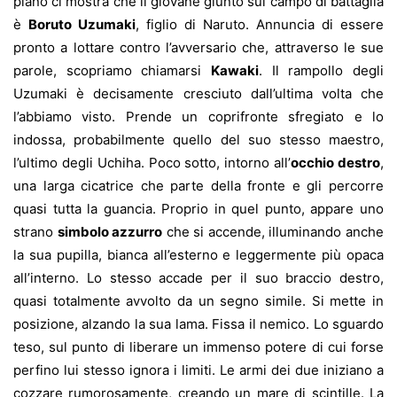
piano ci mostra che il giovane giunto sul campo di battaglia
è
Boruto Uzumaki
, figlio di Naruto. Annuncia di essere
pronto a lottare contro l’avversario che, attraverso le sue
parole, scopriamo chiamarsi
Kawaki
. Il rampollo degli
Uzumaki è decisamente cresciuto dall’ultima volta che
l’abbiamo visto. Prende un coprifronte sfregiato e lo
indossa, probabilmente quello del suo stesso maestro,
l’ultimo degli Uchiha. Poco sotto, intorno all’
occhio destro
,
una larga cicatrice che parte della fronte e gli percorre
quasi tutta la guancia. Proprio in quel punto, appare uno
strano
simbolo azzurro
che si accende, illuminando anche
la sua pupilla, bianca all’esterno e leggermente più opaca
all’interno. Lo stesso accade per il suo braccio destro,
quasi totalmente avvolto da un segno simile. Si mette in
posizione, alzando la sua lama. Fissa il nemico. Lo sguardo
teso, sul punto di liberare un immenso potere di cui forse
perfino lui stesso ignora i limiti. Le armi dei due iniziano a
cozzare rumorosamente, creando un mare di scintille. La