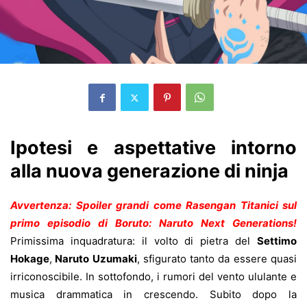
Ipotesi
e
aspettative
intorno
alla nuova generazione di ninja
Avvertenza:
Spoiler grandi come Rasengan Titanici
sul
primo episodio di Boruto: Naruto Next Generations
!
Primissima inquadratura: il volto di pietra del
Settimo
Hokage
,
Naruto Uzumaki
, sfigurato tanto da essere quasi
irriconoscibile. In sottofondo, i rumori del vento ululante e
musica drammatica in crescendo. Subito dopo la