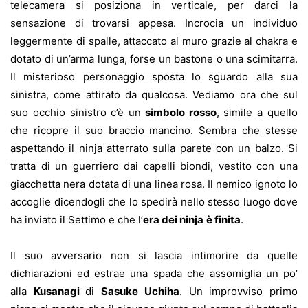
telecamera si posiziona in verticale, per darci la
sensazione di trovarsi appesa. Incrocia un individuo
leggermente di spalle, attaccato al muro grazie al chakra e
dotato di un’arma lunga, forse un bastone o una scimitarra.
Il misterioso personaggio sposta lo sguardo alla sua
sinistra, come attirato da qualcosa. Vediamo ora che sul
suo occhio sinistro c’è un
simbolo rosso
, simile a quello
che ricopre il suo braccio mancino. Sembra che stesse
aspettando il ninja atterrato sulla parete con un balzo. Si
tratta di un guerriero dai capelli biondi, vestito con una
giacchetta nera dotata di una linea rosa. Il nemico ignoto lo
accoglie dicendogli che lo spedirà nello stesso luogo dove
ha inviato il Settimo e che l’
era dei ninja
è finita
.
Il suo avversario non si lascia intimorire da quelle
dichiarazioni ed estrae una spada che assomiglia un po’
alla
Kusanagi
di
Sasuke Uchiha
. Un improvviso primo