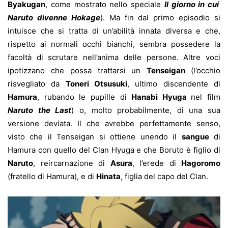
Byakugan
, come mostrato nello speciale
Il giorno in cui
Naruto divenne Hokage
). Ma fin dal primo episodio si
intuisce che si tratta di un’abilità innata diversa e che,
rispetto ai normali occhi bianchi, sembra possedere la
facoltà di scrutare nell’anima delle persone. Altre voci
ipotizzano che possa trattarsi un
Tenseigan
(l’occhio
risvegliato da
Toneri Otsusuki
, ultimo discendente di
Hamura
, rubando le pupille di
Hanabi Hyuga
nel film
Naruto the Last
) o, molto probabilmente, di una sua
versione deviata. Il che avrebbe perfettamente senso,
visto che il Tenseigan si ottiene unendo il
sangue
di
Hamura con quello del Clan Hyuga e che Boruto è figlio di
Naruto
, reircarnazione di
Asura
, l’erede di
Hagoromo
(fratello di Hamura), e di
Hinata
, figlia del capo del Clan.