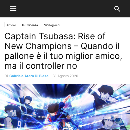
Articoli
In Evidenza
Videogiochi
Captain Tsubasa: Rise of
New Champions – Quando il
pallone è il tuo miglior amico,
ma il controller no
Di
Gabriele Atero Di Biase
-
31 Agosto 2020