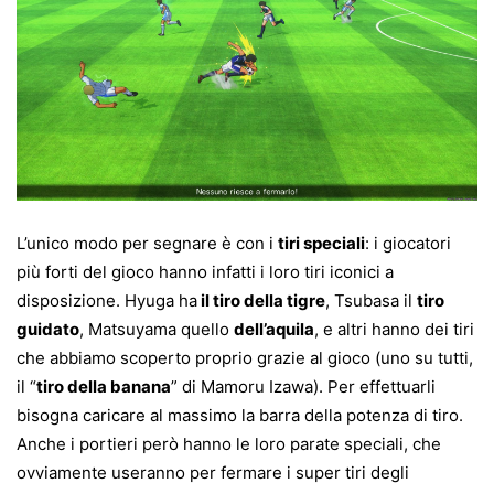
L’unico modo per segnare è con i
tiri speciali
: i giocatori
più forti del gioco hanno infatti i loro tiri iconici a
disposizione. Hyuga ha
il tiro della tigre
, Tsubasa il
tiro
guidato
, Matsuyama quello
dell’aquila
, e altri hanno dei tiri
che abbiamo scoperto proprio grazie al gioco (uno su tutti,
il “
tiro della banana
” di Mamoru Izawa). Per effettuarli
bisogna caricare al massimo la barra della potenza di tiro.
Anche i portieri però hanno le loro parate speciali, che
ovviamente useranno per fermare i super tiri degli