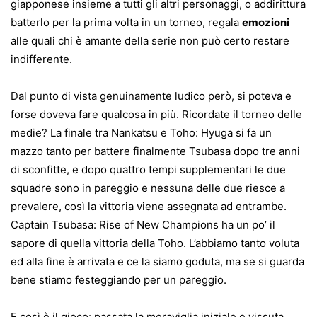
giapponese insieme a tutti gli altri personaggi, o addirittura
batterlo per la prima volta in un torneo, regala
emozioni
alle quali chi è amante della serie non può certo restare
indifferente.
Dal punto di vista genuinamente ludico però, si poteva e
forse doveva fare qualcosa in più. Ricordate il torneo delle
medie? La finale tra Nankatsu e Toho: Hyuga si fa un
mazzo tanto per battere finalmente Tsubasa dopo tre anni
di sconfitte, e dopo quattro tempi supplementari le due
squadre sono in pareggio e nessuna delle due riesce a
prevalere, così la vittoria viene assegnata ad entrambe.
Captain Tsubasa: Rise of New Champions ha un po’ il
sapore di quella vittoria della Toho. L’abbiamo tanto voluta
ed alla fine è arrivata e ce la siamo goduta, ma se si guarda
bene stiamo festeggiando per un pareggio.
E così è il gioco: passata la meraviglia iniziale e vissuta