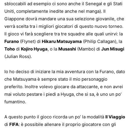
sbloccabili ad esempio ci sono anche il Senegal e gli Stati
Uniti, completamente inedite anche nel manga). Il
Giappone dovrà mandare una sua selezione giovanile, che
verrà scelta tra i migliori giocatori di questo nuovo torneo.
Il gioco vi farà scegliere tra tre squadre alle quali unirvi: la
Furano
(Flynet) di
Hikaru Matsuyama
(Philip Callagan), la
Toho
di
Kojiro Hyuga
, o la
Musashi
(Mambo) di
Jun Misugi
(Julian Ross).
Io ho deciso di iniziare la mia avventura con la Furano, dato
che Matsuyama è sempre stato il mio personaggio
preferito. Inoltre volevo giocare da attaccante, e non avrei
mai voluto pestare i piedi a Hyuga, che si sa, è uno un po’
fumantino.
A questo punto il gioco ricorda un po’ la modalità
Il Viaggio
di
FIFA
: è possibile allenare il proprio giocatore con gli