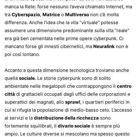
manca la Rete: forse nessuno l’aveva chiamato Internet, ma
tra
Cyberspazio
,
Matrice
o
Multiverso
non c’è molta
differenza. Anche l’idea che la vita “virtuale” potesse
assumere una dimensione predominante sulla vita “reale”
era già ben cementata nelle prime opere cyberpunk. Ci
mancano forse gli innesti cibernetici, ma
Neuralink
non è
poi così lontano.
Accanto a questa dimensione tecnologica troviamo anche
quella
sociale
. Le storie cyberpunk sono di solito
ambientate nelle megalopoli che contrappongono il
centro
città
di grattacieli occupati dagli uffici delle corporazioni e
superattici dei magnati, allo
sprawl
, i quartieri periferici in
cui si rifugia la popolazione di medio-basso ceto. L’accesso
ai servizi e la
distribuzione della ricchezza
sono
fortemente squilibrati, il
divario sociale
è sempre più
ampio. Le culture diverse si mescolano ma spesso questo