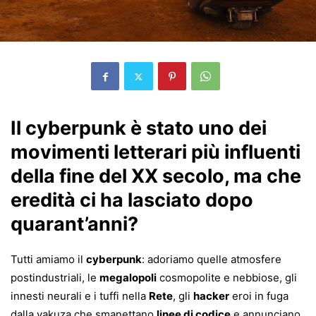
Il cyberpunk è stato uno dei
movimenti letterari più influenti
della fine del XX secolo, ma che
eredità ci ha lasciato dopo
quarant’anni?
Tutti amiamo il
cyberpunk
: adoriamo quelle atmosfere
postindustriali, le
megalopoli
cosmopolite e nebbiose, gli
innesti neurali e i tuffi nella
Rete
, gli
hacker
eroi in fuga
dalla yakuza che smanettano
linee di codice
e annunciano