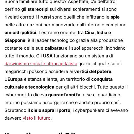
Suona familiare tutto questo? Aspettate, c’è dell’altro:
perfino gli
stereotipi
sui diversi schieramenti si sono
rivelati corretti! I
russi
sono quelli che infiltrano le
spie
nelle altre nazioni per manovrarle dall’interno e compiono
omicidi politici
. L’estremo oriente, tra
Cina, India e
Giappone
, è il leader tecnologico grazie alla produzione
costante delle sue
zaibatsu
e i suoi apparecchi inondano
tutto il mondo. Gli
USA
funzionano su un sistema di
darwinismo sociale ultracapitalista
grazie al quale solo i
megaricchi possono accedere ai
vertici del potere
.
L’
Europa
è stanca e lenta, un territorio di
conquista
culturale e tecnologica
per gli altri blocchi. Tutto questo il
cyberpunk lo diceva
quarant’anni fa
, e se ci guardiamo
intorno possiamo accorgerci che è andata proprio così.
Scrutando
il cielo sopra il porto
, i cyberpunkers ci avevano
davvero
visto il futuro
.