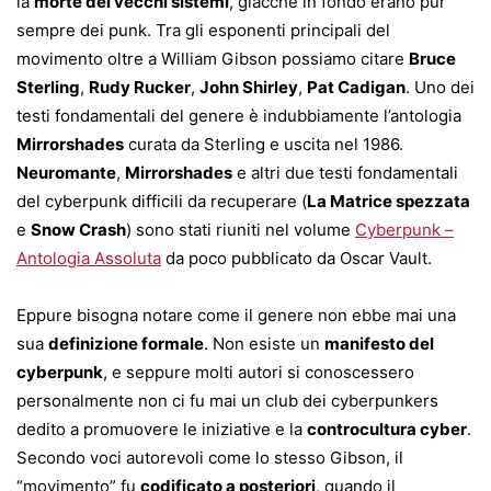
la
morte dei vecchi sistemi
, giacché in fondo erano pur
sempre dei punk. Tra gli esponenti principali del
movimento oltre a William Gibson possiamo citare
Bruce
Sterling
,
Rudy Rucker
,
John Shirley
,
Pat Cadigan
. Uno dei
testi fondamentali del genere è indubbiamente l’antologia
Mirrorshades
curata da Sterling e uscita nel 1986.
Neuromante
,
Mirrorshades
e altri due testi fondamentali
del cyberpunk difficili da recuperare (
La Matrice spezzata
e
Snow Crash
) sono stati riuniti nel volume
Cyberpunk –
Antologia Assoluta
da poco pubblicato da Oscar Vault.
Eppure bisogna notare come il genere non ebbe mai una
sua
definizione formale
. Non esiste un
manifesto del
cyberpunk
, e seppure molti autori si conoscessero
personalmente non ci fu mai un club dei cyberpunkers
dedito a promuovere le iniziative e la
controcultura cyber
.
Secondo voci autorevoli come lo stesso Gibson, il
“movimento” fu
codificato a posteriori
, quando il