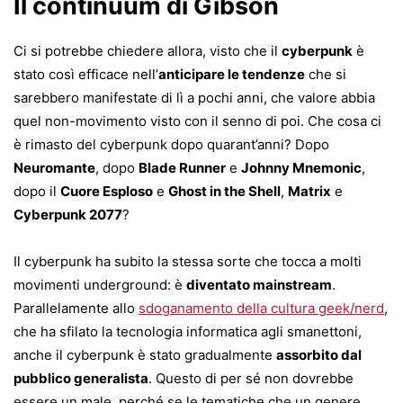
Il continuum di Gibson
Ci si potrebbe chiedere allora, visto che il
cyberpunk
è
stato così efficace nell’
anticipare le tendenze
che si
sarebbero manifestate di lì a pochi anni, che valore abbia
quel non-movimento visto con il senno di poi. Che cosa ci
è rimasto del cyberpunk dopo quarant’anni? Dopo
Neuromante
, dopo
Blade Runner
e
Johnny Mnemonic
,
dopo il
Cuore Esploso
e
Ghost in the Shell
,
Matrix
e
Cyberpunk 2077
?
Il cyberpunk ha subito la stessa sorte che tocca a molti
movimenti underground: è
diventato mainstream
.
Parallelamente allo
sdoganamento della cultura geek/nerd
,
che ha sfilato la tecnologia informatica agli smanettoni,
anche il cyberpunk è stato gradualmente
assorbito dal
pubblico generalista
. Questo di per sé non dovrebbe
essere un male, perché se le tematiche che un genere