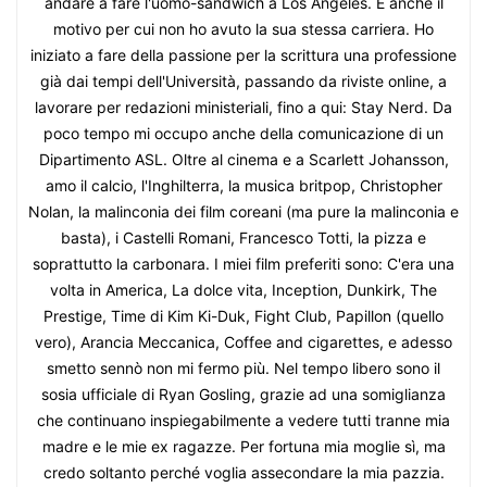
andare a fare l'uomo-sandwich a Los Angeles. È anche il
motivo per cui non ho avuto la sua stessa carriera. Ho
iniziato a fare della passione per la scrittura una professione
già dai tempi dell'Università, passando da riviste online, a
lavorare per redazioni ministeriali, fino a qui: Stay Nerd. Da
poco tempo mi occupo anche della comunicazione di un
Dipartimento ASL. Oltre al cinema e a Scarlett Johansson,
amo il calcio, l'Inghilterra, la musica britpop, Christopher
Nolan, la malinconia dei film coreani (ma pure la malinconia e
basta), i Castelli Romani, Francesco Totti, la pizza e
soprattutto la carbonara. I miei film preferiti sono: C'era una
volta in America, La dolce vita, Inception, Dunkirk, The
Prestige, Time di Kim Ki-Duk, Fight Club, Papillon (quello
vero), Arancia Meccanica, Coffee and cigarettes, e adesso
smetto sennò non mi fermo più. Nel tempo libero sono il
sosia ufficiale di Ryan Gosling, grazie ad una somiglianza
che continuano inspiegabilmente a vedere tutti tranne mia
madre e le mie ex ragazze. Per fortuna mia moglie sì, ma
credo soltanto perché voglia assecondare la mia pazzia.