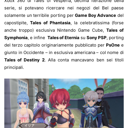
Xbox 360 di Tales of Vesperia, decima iterazione della
serie, si potevano ricercare nei negozi del Bel paese
solamente un terribile porting per
Game Boy Advance
del
capostipite,
Tales of Phantasia
, la celebratissima (forse
anche troppo) esclusiva Nintendo Game Cube,
Tales of
Symphonia
, e infine
Tales of Eternia
su
Sony PSP
, porting
del terzo capitolo originariamente pubblicato per
PsOne
e
giunto in Occidente – in esclusiva americana – col nome di
Tales of Destiny 2
. Alla conta mancavano ben sei titoli
principali.