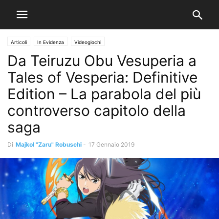
Articoli
In Evidenza
Videogiochi
Da Teiruzu Obu Vesuperia a
Tales of Vesperia: Definitive
Edition – La parabola del più
controverso capitolo della
saga
Di
Majkol "Zaru" Robuschi
-
17 Gennaio 2019