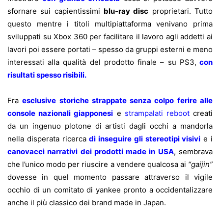
sfornare sui capientissimi
blu-ray disc
proprietari. Tutto
questo mentre i titoli multipiattaforma venivano prima
sviluppati su Xbox 360 per facilitare il lavoro agli addetti ai
lavori poi essere portati – spesso da gruppi esterni e meno
interessati alla qualità del prodotto finale – su PS3,
con
risultati spesso risibili
.
Fra
esclusive storiche strappate senza colpo ferire alle
console nazionali giapponesi
e
strampalati reboot
creati
da un ingenuo plotone di artisti dagli occhi a mandorla
nella disperata ricerca
di inseguire gli stereotipi visivi
e i
canovacci narrativi dei prodotti made in USA
, sembrava
che l’unico modo per riuscire a vendere qualcosa ai
“gaijin”
dovesse in quel momento passare attraverso il vigile
occhio di un comitato di yankee pronto a occidentalizzare
anche il più classico dei brand made in Japan.