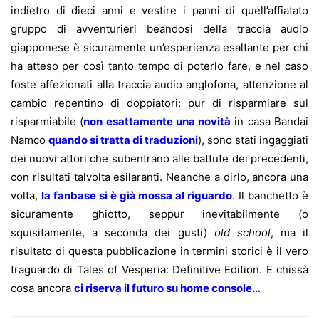
indietro di dieci anni e vestire i panni di quell’affiatato
gruppo di avventurieri beandosi della traccia audio
giapponese è sicuramente un’esperienza esaltante per chi
ha atteso per così tanto tempo di poterlo fare, e nel caso
foste affezionati alla traccia audio anglofona, attenzione al
cambio repentino di doppiatori: pur di risparmiare sul
risparmiabile (
non esattamente una novità
in casa Bandai
Namco
quando si tratta di traduzioni
), sono stati ingaggiati
dei nuovi attori che subentrano alle battute dei precedenti,
con risultati talvolta esilaranti. Neanche a dirlo, ancora una
volta,
la fanbase si è già mossa al riguardo
. Il banchetto è
sicuramente ghiotto, seppur inevitabilmente (o
squisitamente, a seconda dei gusti)
old school
, ma il
risultato di questa pubblicazione in termini storici è il vero
traguardo di Tales of Vesperia: Definitive Edition. E chissà
cosa ancora
ci riserva il futuro su home console…