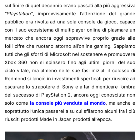
sul finire di quel decennio erano passati alla più aggressiva
“Playstation”
, improvvisamente l’attenzione del grande
pubblico era rivolta ad una sola console da gioco, capace
con il suo ecosistema di multiplayer online di plasmare un
mercato che ancora oggi sopravvive proprio grazie alle
folli cifre che ruotano attorno all’online gaming. Sappiamo
tutti che gli sforzi di Microsoft nel sostenere e promuovere
Xbox 360 non si spinsero fino agli ultimi giorni del suo
ciclo vitale, ma almeno nelle sue fasi iniziali il colosso di
Redmond si lanciò in investimenti sperticati per riuscire ad
oscurare lo strapotere di Sony e a far dimenticare l’ombra
del successo di PlayStation 2, ancora oggi conosciuta non
solo come
la console più venduta al mondo
, ma anche e
soprattutto l’unica passerella su cui sfilarono alcuni fra i più
riusciti prodotti Made in Japan prodotti all’epoca.