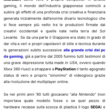
gaming, il mondo dell’industria giapponese cominciò a
subire gli effetti di una profonda crisi creativa e finanziaria
generata inizialmente dall’enorme divario tecnologico che
si fece sempre più netto tra le produzioni firmate dai
creativi occidentali e quelle nate nella terra del Sol
Levante. Se da una parte il Giappone era stato in grado di
dar vita a veri e propri capolavori di stile e tecnica durante
le generazioni subito successive
alla grande crisi dei pc
da gaming
, già a partire dal 2005 fummo tutti testimoni di
una grave depressione tutta
made in USA,
ovvero quando
Xbox 360 riuscì a strappare a
PlayStation
il tanto agognato
status di vero e proprio “sinonimo” di videogioco grazie
alla rivoluzione del multiplayer online.
Se nei primi anni ’90 tutti giocavano “
alla Nintendo
” (non
importava quale modello fosse o se quel pezzo di
hardware recasse sulla scocca di plastica il logo
SEGA
) e