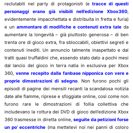
reclutabili nel party di protagonisti (e
tracce di questi
personaggi erano già visibili nell’edizione Xbox360
,
evidentemente impacchettata e distribuita in fretta e furia)
e un
ammontare di modifiche e contenuti extra tale
da
aumentare la longevità – già piuttosto generosa – di ben
trenta ore di gioco extra, fra sbloccabili, obiettivi segreti e
contenuti inediti. Un annuncio talmente inaspettato e dai
tratti quasi truffaldini che, essendo stato dato a pochi mesi
dal lancio del gioco in terra natia in esclusiva per Xbox
360,
venne recepito dalla fanbase nipponica con vere e
proprie dimostrazioni di sdegno
. Non furono pochi gli
episodi di pagine dei mensili recanti la scandalosa notizia
date alle fiamme, riprese e sfoggiate online, così come non
furono rare le dimostrazioni di follia collettiva che
includevano la rottura dei DVD di gioco dell’edizione Xbox
360 trasmesse in diretta online,
seguite da petizioni forse
un po’ eccentriche
(ma mettetevi noi nei panni di coloro