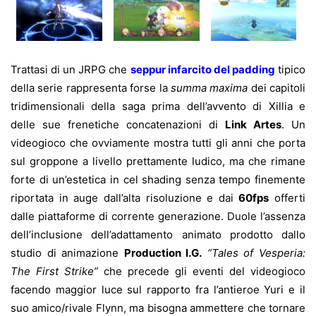
Trattasi di un JRPG che
seppur infarcito del padding
tipico
della serie rappresenta forse la
summa maxima
dei capitoli
tridimensionali della saga prima dell’avvento di Xillia e
delle sue frenetiche concatenazioni di
Link Artes
. Un
videogioco che ovviamente mostra tutti gli anni che porta
sul groppone a livello prettamente ludico, ma che rimane
forte di un’estetica in cel shading senza tempo finemente
riportata in auge dall’alta risoluzione e dai
60fps
offerti
dalle piattaforme di corrente generazione. Duole l’assenza
dell’inclusione dell’adattamento animato prodotto dallo
studio di animazione
Production I.G.
“Tales of Vesperia:
The First Strike”
che precede gli eventi del videogioco
facendo maggior luce sul rapporto fra l’antieroe Yuri e il
suo amico/rivale Flynn, ma bisogna ammettere che tornare