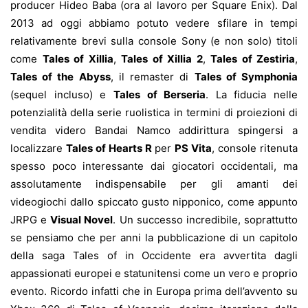
producer Hideo Baba (ora al lavoro per Square Enix). Dal
2013 ad oggi abbiamo potuto vedere sfilare in tempi
relativamente brevi sulla console Sony (e non solo) titoli
come
Tales of Xillia
,
Tales of Xillia 2
,
Tales of Zestiria
,
Tales of the Abyss
, il remaster di
Tales of Symphonia
(sequel incluso) e
Tales of Berseria
. La fiducia nelle
potenzialità della serie ruolistica in termini di proiezioni di
vendita videro Bandai Namco addirittura spingersi a
localizzare
Tales of Hearts R
per
PS Vita
, console ritenuta
spesso poco interessante dai giocatori occidentali, ma
assolutamente indispensabile per gli amanti dei
videogiochi dallo spiccato gusto nipponico, come appunto
JRPG e
Visual Novel
. Un successo incredibile, soprattutto
se pensiamo che per anni la pubblicazione di un capitolo
della saga Tales of in Occidente era avvertita dagli
appassionati europei e statunitensi come un vero e proprio
evento. Ricordo infatti che in Europa prima dell’avvento su