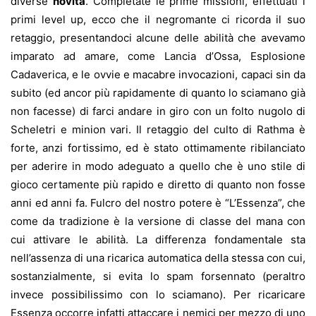
diverse
novità
. Completate le prime missioni, effettuati i
primi level up, ecco che il negromante ci ricorda il suo
retaggio, presentandoci alcune delle abilità che avevamo
imparato ad amare, come Lancia d’Ossa, Esplosione
Cadaverica, e le ovvie e macabre invocazioni, capaci sin da
subito (ed ancor più rapidamente di quanto lo sciamano già
non facesse) di farci andare in giro con un folto nugolo di
Scheletri e minion vari. Il retaggio del culto di Rathma è
forte, anzi fortissimo, ed è stato ottimamente ribilanciato
per aderire in modo adeguato a quello che è uno stile di
gioco certamente più rapido e diretto di quanto non fosse
anni ed anni fa. Fulcro del nostro potere è “L’Essenza”, che
come da tradizione è la versione di classe del mana con
cui attivare le abilità. La differenza fondamentale sta
nell’assenza di una ricarica automatica della stessa con cui,
sostanzialmente, si evita lo spam forsennato (peraltro
invece possibilissimo con lo sciamano). Per ricaricare
Essenza occorre infatti attaccare i nemici per mezzo di uno