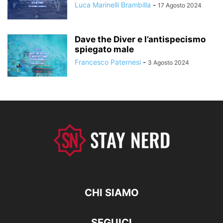
Luca Marinelli Brambilla
-
17 Agosto 2024
Dave the Diver e l’antispecismo
spiegato male
Francesco Paternesi
-
3 Agosto 2024
CHI SIAMO
SEGUICI