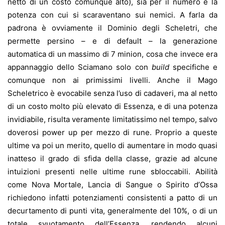
netto di un costo comunque alto), sia per il numero e la
potenza con cui si scaraventano sui nemici. A farla da
padrona è ovviamente il Dominio degli Scheletri, che
permette persino – e di default – la generazione
automatica di un massimo di 7 minion, cosa che invece era
appannaggio dello Sciamano solo con
build
specifiche e
comunque non ai primissimi livelli. Anche il Mago
Scheletrico è evocabile senza l’uso di cadaveri, ma al netto
di un costo molto più elevato di Essenza, e di una potenza
invidiabile, risulta veramente limitatissimo nel tempo, salvo
doverosi power up per mezzo di rune. Proprio a queste
ultime va poi un merito, quello di aumentare in modo quasi
inatteso il grado di sfida della classe, grazie ad alcune
intuizioni presenti nelle ultime rune sbloccabili. Abilità
come Nova Mortale, Lancia di Sangue o Spirito d’Ossa
richiedono infatti potenziamenti consistenti a patto di un
decurtamento di punti vita, generalmente del 10%, o di un
totale svuotamento dell’Essenza, rendendo alcuni