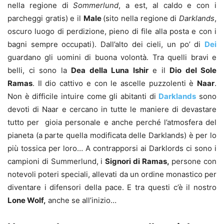
nella regione di
Sommerlund
, a est, al caldo e con i
parcheggi gratis) e il
Male
(sito nella regione di
Darklands
,
oscuro luogo di perdizione, pieno di file alla posta e con i
bagni sempre occupati). Dall’alto dei cieli, un po’ di
Dei
guardano gli uomini di buona volontà. Tra quelli bravi e
belli, ci sono la
Dea della Luna Ishir
e il
Dio del Sole
Ramas
. Il dio cattivo e con le ascelle puzzolenti è
Naar
.
Non è difficile intuire come gli abitanti di
Darklands
sono
devoti di Naar e cercano in tutte le maniere di devastare
tutto per gioia personale e anche perché l’atmosfera del
pianeta (a parte quella modificata delle Darklands) è per lo
più tossica per loro… A contrapporsi ai Darklords ci sono i
campioni di Summerlund, i
Signori di Ramas,
persone con
notevoli poteri speciali, allevati da un ordine monastico per
diventare i difensori della pace. E tra questi c’è il nostro
Lone Wolf,
anche se all’inizio…