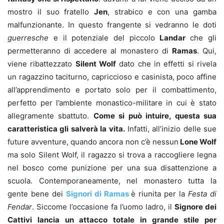
mostro il suo fratello
Jen
, strabico e con una gamba
malfunzionante. In questo frangente si vedranno le doti
guerresche
e il potenziale del piccolo
Landar
che gli
permetteranno di accedere al monastero di
Ramas
. Qui,
viene ribattezzato
Silent Wolf
dato che in effetti si rivela
un ragazzino taciturno, capriccioso e casinista, poco affine
all’apprendimento e portato solo per il combattimento,
perfetto per l’ambiente monastico-militare in cui è stato
allegramente sbattuto.
Come si può intuire, questa sua
caratteristica gli salverà la vita.
Infatti, all’inizio delle sue
future avventure, quando ancora non c’è nessun
Lone Wolf
ma solo Silent Wolf, il ragazzo si trova a raccogliere legna
nel bosco come punizione per una sua disattenzione a
scuola. Contemporaneamente, nel monastero tutta la
gente bene dei
Signori di Ramas
è riunita per la
Festa di
Fendar
. Siccome l’occasione fa l’uomo ladro, il
Signore dei
Cattivi lancia un attacco totale in grande stile per