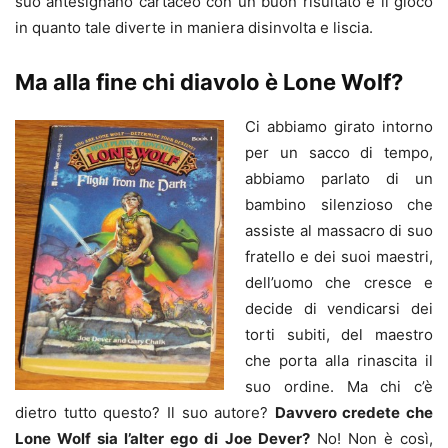
suo antesignano cartaceo con un buon risultato e il gioco
in quanto tale diverte in maniera disinvolta e liscia.
Ma alla fine chi diavolo è Lone Wolf?
Ci abbiamo girato intorno
per un sacco di tempo,
abbiamo parlato di un
bambino silenzioso che
assiste al massacro di suo
fratello e dei suoi maestri,
dell’uomo che cresce e
decide di vendicarsi dei
torti subiti, del maestro
che porta alla rinascita il
suo ordine. Ma chi c’è
dietro tutto questo? Il suo autore?
Davvero credete che
Lone Wolf sia l’alter ego di Joe Dever?
No! Non è così,