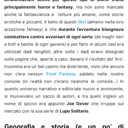
principalmente horror e fantasy
, ma non sono mancate
anche la fantascienza e letture più amene, come storie
erotiche e piccanti. Il bello di questi
libri
(almeno nella loro
accezione fantasy) è che
durante l’avventura bisognava
combattere contro avversari di ogni sorta
(da maghi neri
a troll e bestie di ogni genere) e per farlo in alcuni casi era
utilizzati dadi tangibili; altre volte i dadi erano disegnati
sulle pagine che, aperte a caso, davano il risultato del ‘tiro’.
Insomma era un bel casino ma divertente, visto che ancora
non c’era nessun
Final Fantasy
saldato nelle nostre
console (in realtà non c’erano neanche le console…) In
questo universo narrativo e editoriale nuovo e avvincente,
si muovevano un sacco di autori, e tra quelli inglesi un
nome di spicco era appunto
Joe Dever
che irruppe sul
mercato con la sua serie di
Lupo Solitario
.
Geografia e storia (e un po’ di