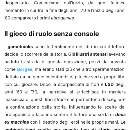
dappertutto. Cominciamo dall’inizio, da quel fatidico
momento in cui tra la fine degli anni ’70 e l’inizio degli anni
’80 comparvero i primi
librogames
.
Il gioco di ruolo senza console
I
gamebooks
sono letteralmente dei libri in cui il lettore
decide lo scorrere della storia. Già
illustri antenati
avevano
battuto la strada di questa narrazione, pezzi da novanta
come
Borges,
ma erano stati più che altro sperimentazioni
dettate da un genio incontenibile, più che veri e propri libri
con cui giocare. Dopo la scorpacciata di fiori e
LSD
degli
anni ’60 e ’70, la narrativa si arricchisce in maniera
massiccia di questi libri
strani
che permettono di scegliere
la continuazione della storia, influenzando le scelte del
protagonista e facendo sentire il lettore una sorta di
deus
ex machina
con il destino degli eroi nelle proprie mani.
Le
ambientazioni scelte per questo tipo di storie erano