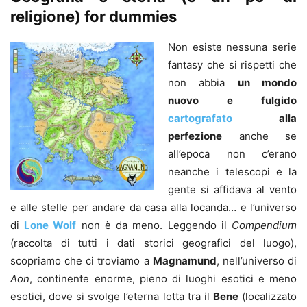
religione) for dummies
Non esiste nessuna serie
fantasy che si rispetti che
non abbia
un mondo
nuovo e fulgido
cartografato
alla
perfezione
anche se
all’epoca non c’erano
neanche i telescopi e la
gente si affidava al vento
e alle stelle per andare da casa alla locanda… e l’universo
di
Lone Wolf
non è da meno. Leggendo il
Compendium
(raccolta di tutti i dati storici geografici del luogo),
scopriamo che ci troviamo a
Magnamund
, nell’universo di
Aon
, continente enorme, pieno di luoghi esotici e meno
esotici, dove si svolge l’eterna lotta tra il
Bene
(localizzato