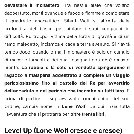
devastare il monastero
. Tra bestie alate che volano
dappertutto, morti ovunque e fuoco e fiamme a completare
il quadretto apocalittico, Silent Wolf si affretta dalle
profondità del bosco per aiutare i suoi compagni in
difficoltà. Purtroppo, vittima della forza di gravità e di un
ramo maledetto, inciampa e cade a terra svenuto. Si riavrà
tempo dopo, quando ormai il monastero è solo un cumulo
di macerie fumanti e dei suoi insegnati non ne è rimasto
niente.
La rabbia e la sete di vendetta spingeranno il
ragazzo a malapena addestrato a compiere un viaggio
pericolosissimo fino al castello del Re per avvertirlo
dell’accaduto e del pericolo che incombe su tutti loro
. E
prima di partire, il sopravvissuto, ormai unico del suo
Ordine, cambia nome in
Lone Wolf
. Da qui inzia tutta
l’avventura che si protrarrà per
oltre trenta libri.
Level Up (Lone Wolf cresce e cresce)