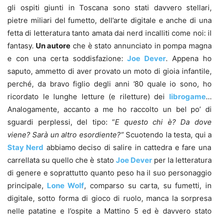
gli ospiti giunti in Toscana sono stati davvero stellari,
pietre miliari del fumetto, dell’arte digitale e anche di una
fetta di letteratura tanto amata dai nerd incalliti come noi: il
fantasy.
Un autore
che è stato annunciato in pompa magna
e con una certa soddisfazione:
Joe Dever
. Appena ho
saputo, ammetto di aver provato un moto di gioia infantile,
perché, da bravo figlio degli anni ’80 quale io sono, ho
ricordato le lunghe letture (e riletture) dei
librogame
…
Analogamente, accanto a me ho raccolto un bel po’ di
sguardi perplessi, del tipo: “
E questo chi è? Da dove
viene? Sarà un altro esordiente?”
Scuotendo la testa, qui a
Stay Nerd
abbiamo deciso di salire in cattedra e fare una
carrellata su quello che è stato
Joe Dever
per la letteratura
di genere e soprattutto quanto peso ha il suo personaggio
principale,
Lone Wolf
, comparso su carta, su fumetti, in
digitale, sotto forma di gioco di ruolo, manca la sorpresa
nelle patatine e l’ospite a Mattino 5 ed è davvero stato