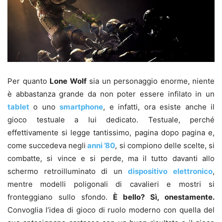
Per quanto
Lone Wolf
sia un personaggio enorme, niente
è abbastanza grande da non poter essere infilato in un
tablet
o uno
smartphone
, e infatti, ora esiste anche il
gioco testuale a lui dedicato. Testuale, perché
effettivamente si legge tantissimo, pagina dopo pagina e,
come succedeva negli
anni ’80
, si compiono delle scelte, si
combatte, si vince e si perde, ma il tutto davanti allo
schermo retroilluminato di un
dispositivo elettronico
,
mentre modelli poligonali di cavalieri e mostri si
fronteggiano sullo sfondo.
È bello? Sì, onestamente.
Convoglia l’idea di gioco di ruolo moderno con quella del