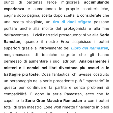
punto di partenza l’eroe migliorerà
accumulando
esperienza
e aumentando le proprie caratteristiche,
pagina dopo pagina, scelta dopo scelta. E considerate che
una scelta sbagliata, un
tiro di dadi sfigato
possono
portare anche alla morte del protagonista e alla fine
dell’avventura… I cicli narrativi proseguono: si va alla
Serie
Ramstan
, quando il nostro Eroe acquisisce i poteri
superiori grazie al ritrovamento del
Libro del Ramastan
,
megalmanacco di tecniche segrete che gli hanno
permesso di aumentare i suoi attributi.
Analogamente i
misteri e i nemici nei libri diventano più oscuri e le
battaglie più toste.
Cosa fantastica: chi avesse costruito
un personaggio nella serie precedente può “importarlo” in
questa per continuare la partita e senza problemi di
compatibilità. E dopo la serie Ramastan, ecco che fa
capolino la
Serie Gran Maestro Ramastan
e con i poteri
totali di gran maestro, Lone Wolf rimette finalmente in piedi