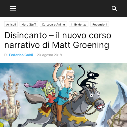
Articoli
Nerd Stuff
Cartoon e Anime
In Evidenza
Recensioni
Disincanto – il nuovo corso
Speciali
narrativo di Matt Groening
Di
Federico Galdi
-
20 Agosto 2018