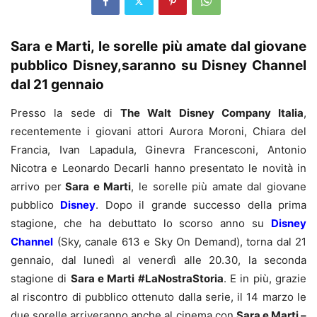
Sara e Marti, le sorelle più amate dal giovane
pubblico Disney,saranno su Disney Channel
dal 21 gennaio
Presso la sede di
The Walt Disney Company Italia
,
recentemente i giovani attori Aurora Moroni, Chiara del
Francia, Ivan Lapadula, Ginevra Francesconi, Antonio
Nicotra e Leonardo Decarli hanno presentato le novità in
arrivo per
Sara e Marti
, le sorelle più amate dal giovane
pubblico
Disney
. Dopo il grande successo della prima
stagione, che ha debuttato lo scorso anno su
Disney
Channel
(Sky, canale 613 e Sky On Demand), torna dal 21
gennaio, dal lunedì al venerdì alle 20.30, la seconda
stagione di
Sara e Marti #LaNostraStoria
. E in più, grazie
al riscontro di pubblico ottenuto dalla serie, il 14 marzo le
due sorelle arriveranno anche al cinema con
Sara e Marti –