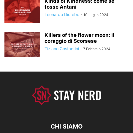
Kinds of Kindness: come se
fosse Antani
Leonardo Diofebo
-
10 Luglio 2024
Killers of the flower moon: il
coraggio di Scorsese
Tiziano Costantini
-
7 Febbraio 2024
CHI SIAMO