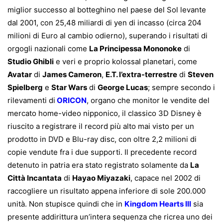
miglior successo al botteghino nel paese del Sol levante
dal 2001, con 25,48 miliardi di yen di incasso (circa 204
milioni di Euro al cambio odierno), superando i risultati di
orgogli nazionali come
La Principessa Mononoke
di
Studio Ghibli
e veri e proprio kolossal planetari, come
Avatar
di
James Cameron
,
E.T. l’extra-terrestre
di
Steven
Spielberg
e
Star Wars
di
George Lucas
; sempre secondo i
rilevamenti di
ORICON
, organo che monitor le vendite del
mercato home-video nipponico, il classico 3D Disney è
riuscito a registrare il record più alto mai visto per un
prodotto in DVD e Blu-ray disc, con oltre 2,2 milioni di
copie vendute fra i due supporti. Il precedente record
detenuto in patria era stato registrato solamente da
La
Città Incantata
di
Hayao Miyazaki
, capace nel 2002 di
raccogliere un risultato appena inferiore di sole 200.000
unità. Non stupisce quindi che in
Kingdom Hearts III
sia
presente addirittura un’intera sequenza che ricrea uno dei