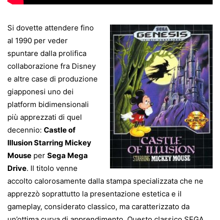
Si dovette attendere fino
al 1990 per veder
spuntare dalla prolifica
collaborazione fra Disney
e altre case di produzione
giapponesi uno dei
platform bidimensionali
più apprezzati di quel
decennio:
Castle of
Illusion Starring Mickey
Mouse
per
Sega Mega
Drive
. Il titolo venne
accolto calorosamente dalla stampa specializzata che ne
apprezzò soprattutto la presentazione estetica e il
gameplay, considerato classico, ma caratterizzato da
un’ottima curva di apprendimento. Questo classico SEGA