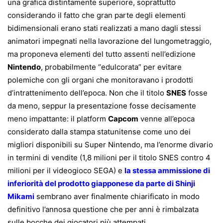
una grafica distintamente superiore, soprattutto
considerando il fatto che gran parte degli elementi
bidimensionali erano stati realizzati a mano dagli stessi
animatori impegnati nella lavorazione del lungometraggio,
ma proponeva elementi del tutto assenti nell’edizione
Nintendo
, probabilmente “edulcorata” per evitare
polemiche con gli organi che monitoravano i prodotti
d’intrattenimento dell’epoca. Non che il titolo
SNES
fosse
da meno, seppur la presentazione fosse decisamente
meno impattante: il platform
Capcom
venne all’epoca
considerato dalla stampa statunitense come uno dei
migliori disponibili su Super Nintendo, ma l’enorme divario
in termini di vendite (1,8 milioni per il titolo SNES contro 4
milioni per il videogioco SEGA) e
la stessa ammissione di
inferiorità del prodotto giapponese da parte di Shinji
Mikami
sembrano aver finalmente chiarificato in modo
definitivo l’annosa questione che per anni è rimbalzata
sulle bocche dei giocatori più attempati.