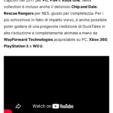
Capcom nel 2017 per
PC
,
PS4
e
Xbox One
. Nella
collection è incluso anche il delizioso
Chip and Dale:
Rescue Rangers
per NES, giusto per completezza. Per i
più schizzinosi in fatto di impatto visivo, è anche possibile
poter godere di una pregevole riedizione di DuckTales in
alta risoluzione e completamente animata a mano da
WayForward Technologies
acquistabile su PC,
Xbox 360
,
PlayStation 3
e
Wii U
.