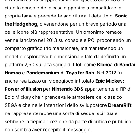
aiutò la console della casa nipponica a consolidare la
propria fama e precedette addirittura il debutto di
Sonic
the Hedgehog
, divenendone per un breve periodo una
delle icone più rappresentative. Un omonimo remake
venne lanciato nel 2013 su console e PC, proponendo un
comparto grafico tridimensionale, ma mantenendo un
modello esplorativo bidimensionale tale da definirlo un
platform 2,5D sulla falsariga di titoli come
Klonoa
di
Bandai
Namco
e
Pandemonium
di
Toys for Bob
. Nel 2012 fu
anche realizzato un videogioco intitolato
Epic Mickey:
Power of Illusion
per
Nintendo 3DS
appartenente all’IP di
Epic Mickey che riprendeva le atmosfere del classico
SEGA e che nelle intenzioni dello sviluppatore
DreamRift
ne rappresenterebbe una sorta di sequel spirituale,
sebbene la tiepida ricezione da parte di critica e pubblico
non sembra aver recepito il messaggio.