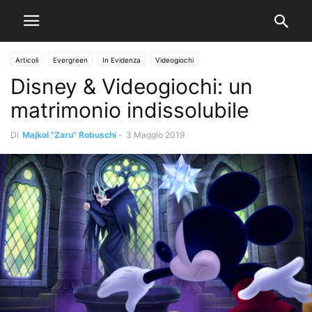
Articoli
Evergreen
In Evidenza
Videogiochi
Disney & Videogiochi: un
matrimonio indissolubile
Di
Majkol "Zaru" Robuschi
-
3 Maggio 2019