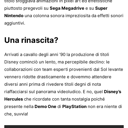
titolo sfoggiava animazioni in pixel art ed effettistiche
piuttosto pregevoli su
Sega Megadrive
e su
Super
Nintendo
una colonna sonora impreziosita da effetti sonori
aggiuntivi.
Una rinascita?
Arrivati a cavallo degli anni ’90 la produzione di titoli
Disney cominciò un lento, ma percepibile declino: le
collaborazioni con team esperti provenienti dal Sol levante
vennero ridotte drasticamente e dovemmo attendere
diversi anni prima di rivedere titoli degni di nota
riaffacciarsi sul panorama videoludico. E no, quel
Disney’s
Hercules
che ricordate con tanta nostalgia poiché
presente nella
Demo One
di
PlayStation
non era niente di
che, suvvia!