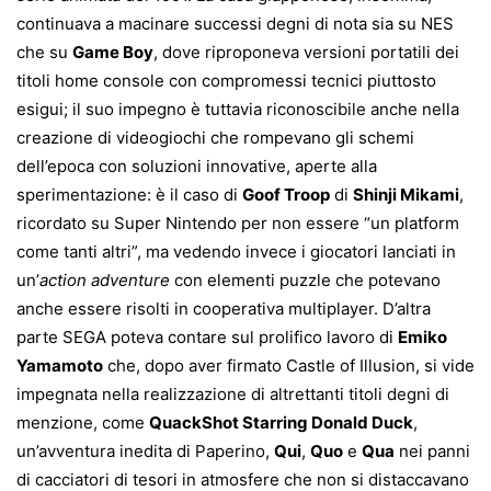
continuava a macinare successi degni di nota sia su NES
che su
Game Boy
, dove riproponeva versioni portatili dei
titoli home console con compromessi tecnici piuttosto
esigui; il suo impegno è tuttavia riconoscibile anche nella
creazione di videogiochi che rompevano gli schemi
dell’epoca con soluzioni innovative, aperte alla
sperimentazione: è il caso di
Goof Troop
di
Shinji Mikami
,
ricordato su Super Nintendo per non essere “un platform
come tanti altri”, ma vedendo invece i giocatori lanciati in
un’
action adventure
con elementi puzzle che potevano
anche essere risolti in cooperativa multiplayer. D’altra
parte SEGA poteva contare sul prolifico lavoro di
Emiko
Yamamoto
che, dopo aver firmato Castle of Illusion, si vide
impegnata nella realizzazione di altrettanti titoli degni di
menzione, come
QuackShot Starring Donald Duck
,
un’avventura inedita di Paperino,
Qui
,
Quo
e
Qua
nei panni
di cacciatori di tesori in atmosfere che non si distaccavano