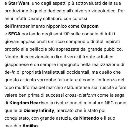
e
Star Wars
, uno degli aspetti più sottovalutati della sua
produzione è quello dedicato all’universo videoludico. Per
anni infatti Disney collaborò con colossi
dell’intrattenimento nipponico come
Capcom
e
SEGA
portando negli anni ’90 sulle console di tutti i
giovani appassionati un ricco compendio di titoli ispirati
proprio alle pellicole più apprezzate dal grande pubblico.
Niente di eccezionale a dire il vero: il fronte artistico
giapponese è da sempre impegnato nella realizzazione di
tie-in
di proprietà intellettuali occidentali, ma quello che
questo articolo vorrebbe far notare è come l’influenza del
topo multiforma del marchio statunitense sia riuscita a farsi
valere ben prima di successi
cross-platform
come la saga
di
Kingdom Hearts
o la rivoluzione di miniature NFC come
quelle di
Disney Infinity
, mercato che è stato poi
conquistato, con grande astuzia, da
Nintendo
e il suo
marchio
Amiibo
.