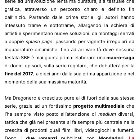
serie ad un’evoluzione lenta ma duratura, sia testuale che
grafica, attraverso un percorso chiaro e definito fin
dall’inizio. Partendo dalle prime storie, gli autori hanno
intessuto trame e sottotrame, allargando la schiera di
artisti e sperimentano nuove soluzioni, da montaggi serrati
a doppie
splash page
, passando per vignette irregolari ed
inquadrature dinamiche, fino ad arrivare là dove nessuna
testata SBE è mai giunta prima: elaborare una
macro-saga
di dodici episodi, sulla serie regolare, che debutterà per la
fine del 2017
, a dieci anni dalla sua prima apparizione e nel
momento della sua massima maturità.
Ma Dragonero è cresciuto pure al di fuori della sua stessa
serie, grazie ad un fortissimo
progetto multimediale
che
l’ha sempre visto posto all’attenzione di
medium
diversi,
tattica che già nel presente si fa sempre più centrale nella
crescita di prodotti quali film, libri, videogiochi e fumetti.
Dopo i
due romanzi
pubblicati con
Mondadori
,
La