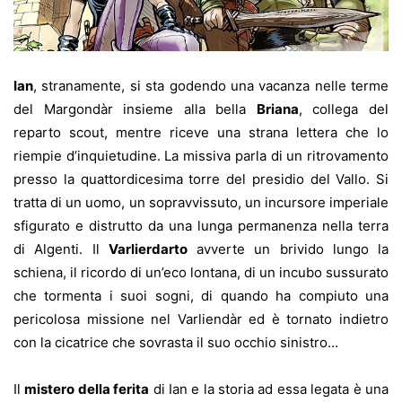
Ian
, stranamente, si sta godendo una vacanza nelle terme
del Margondàr insieme alla bella
Briana
, collega del
reparto scout, mentre riceve una strana lettera che lo
riempie d’inquietudine. La missiva parla di un ritrovamento
presso la quattordicesima torre del presidio del Vallo. Si
tratta di un uomo, un sopravvissuto, un incursore imperiale
sfigurato e distrutto da una lunga permanenza nella terra
di Algenti. Il
Varlierdarto
avverte un brivido lungo la
schiena, il ricordo di un’eco lontana, di un incubo sussurato
che tormenta i suoi sogni, di quando ha compiuto una
pericolosa missione nel Varliendàr ed è tornato indietro
con la cicatrice che sovrasta il suo occhio sinistro…
Il
mistero
della ferita
di Ian e la storia ad essa legata è una