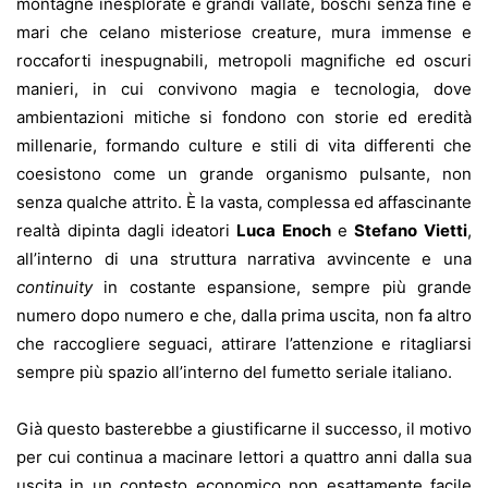
montagne inesplorate e grandi vallate, boschi senza fine e
mari che celano misteriose creature, mura immense e
roccaforti inespugnabili, metropoli magnifiche ed oscuri
manieri, in cui convivono magia e tecnologia, dove
ambientazioni mitiche si fondono con storie ed eredità
millenarie, formando culture e stili di vita differenti che
coesistono come un grande organismo pulsante, non
senza qualche attrito. È la vasta, complessa ed affascinante
realtà dipinta dagli ideatori
Luca Enoch
e
Stefano Vietti
,
all’interno di una struttura narrativa avvincente e una
continuity
in costante espansione, sempre più grande
numero dopo numero e che, dalla prima uscita, non fa altro
che raccogliere seguaci, attirare l’attenzione e ritagliarsi
sempre più spazio all’interno del fumetto seriale italiano.
Già questo basterebbe a giustificarne il successo, il motivo
per cui continua a macinare lettori a quattro anni dalla sua
uscita in un contesto economico non esattamente facile