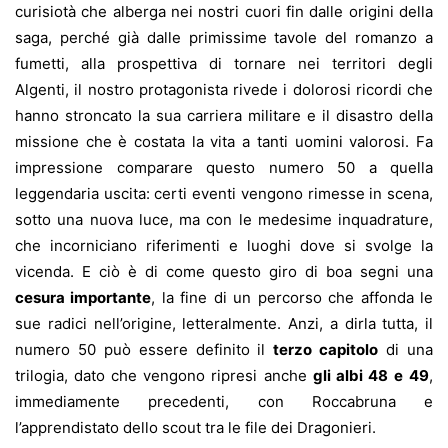
curisiotà che alberga nei nostri cuori fin dalle origini della
saga, perché già dalle primissime tavole del romanzo a
fumetti, alla prospettiva di tornare nei territori degli
Algenti, il nostro protagonista rivede i dolorosi ricordi che
hanno stroncato la sua carriera militare e il disastro della
missione che è costata la vita a tanti uomini valorosi. Fa
impressione comparare questo numero 50 a quella
leggendaria uscita: certi eventi vengono rimesse in scena,
sotto una nuova luce, ma con le medesime inquadrature,
che incorniciano riferimenti e luoghi dove si svolge la
vicenda. E ciò è di come questo giro di boa segni una
cesura importante
, la fine di un percorso che affonda le
sue radici nell’origine, letteralmente. Anzi, a dirla tutta, il
numero 50 può essere definito il
terzo capitolo
di una
trilogia, dato che vengono ripresi anche
gli albi 48
e
49
,
immediamente precedenti, con Roccabruna e
l’apprendistato dello scout tra le file dei Dragonieri.