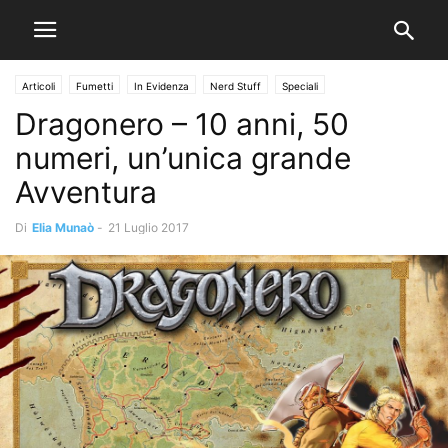
Articoli
Fumetti
In Evidenza
Nerd Stuff
Speciali
Dragonero – 10 anni, 50
numeri, un’unica grande
Avventura
Di
Elia Munaò
-
21 Luglio 2017