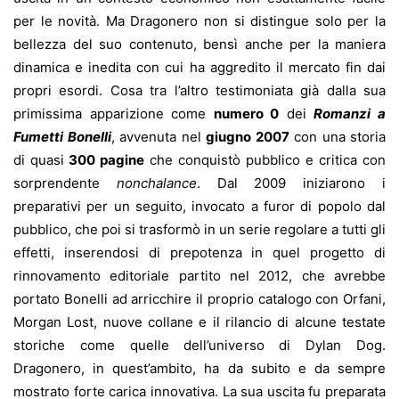
per le novità. Ma Dragonero non si distingue solo per la
bellezza del suo contenuto, bensì anche per la maniera
dinamica e inedita con cui ha aggredito il mercato fin dai
propri esordi. Cosa tra l’altro testimoniata già dalla sua
primissima apparizione come
numero
0
dei
Romanzi a
Fumetti Bonelli
, avvenuta nel
giugno 2007
con una storia
di quasi
300 pagine
che conquistò pubblico e critica con
sorprendente
nonchalance
. Dal 2009 iniziarono i
preparativi per un seguito, invocato a furor di popolo dal
pubblico, che poi si trasformò in un serie regolare a tutti gli
effetti, inserendosi di prepotenza in quel progetto di
rinnovamento editoriale partito nel 2012, che avrebbe
portato Bonelli ad arricchire il proprio catalogo con Orfani,
Morgan Lost, nuove collane e il rilancio di alcune testate
storiche come quelle dell’universo di Dylan Dog.
Dragonero, in quest’ambito, ha da subito e da sempre
mostrato forte carica innovativa. La sua uscita fu preparata