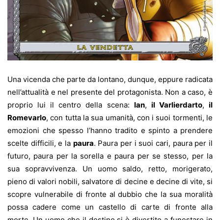
Una vicenda che parte da lontano, dunque, eppure radicata
nell’attualità e nel presente del protagonista. Non a caso, è
proprio lui il centro della scena:
Ian
,
il Varlierdarto
,
il
Romevarlo
, con tutta la sua umanità, con i suoi tormenti, le
emozioni che spesso l’hanno tradito e spinto a prendere
scelte difficili, e la
paura
. Paura per i suoi cari, paura per il
futuro, paura per la sorella e paura per se stesso, per la
sua sopravvivenza. Un uomo saldo, retto, morigerato,
pieno di valori nobili, salvatore di decine e decine di vite, si
scopre vulnerabile di fronte al dubbio che la sua moralità
possa cadere come un castello di carte di fronte alla
morte. Un uomo che il destino si è divertito a funestare in