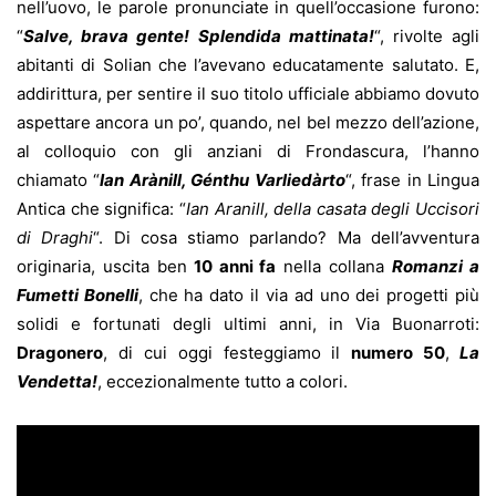
nell’uovo, le parole pronunciate in quell’occasione furono:
“
Salve, brava gente!
Splendida mattinata!
“, rivolte agli
abitanti di Solian che l’avevano educatamente salutato. E,
addirittura, per sentire il suo titolo ufficiale abbiamo dovuto
aspettare ancora un po’, quando, nel bel mezzo dell’azione,
al colloquio con gli anziani di Frondascura, l’hanno
chiamato “
Ian Arànill, Génthu Varliedàrto
“, frase in Lingua
Antica che significa: “
Ian Aranill, della casata degli Uccisori
di Draghi
“. Di cosa stiamo parlando? Ma dell’avventura
originaria, uscita ben
10 anni fa
nella collana
Romanzi a
Fumetti Bonelli
, che ha dato il via ad uno dei progetti più
solidi e fortunati degli ultimi anni, in Via Buonarroti:
Dragonero
, di cui oggi festeggiamo il
numero 50
,
La
Vendetta!
, eccezionalmente tutto a colori.